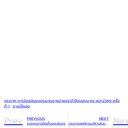
ประกาศ-การโอนเงินงบประมาณรายจ่ายประจำปีงบประมาณ-พ.ศ.2569-ครั้ง
ที่-1
ดาวน์โหลด
Prev
Nex
PREVIOUS
NEXT
รายงานการจัดเก็บขยะอันตรายชุมชน ประจำเดือน มกราคม 2569
ประกาศองค์การบริหารส่วนตำบลบักได เรื่อง การโอนเงินงบประมาณรายจ่ายประจำปีงบประมาณ พ.ศ.2569 ครั้งที่ 2/2569