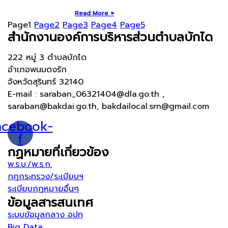
Read More »
Page
1
Page
2
Page
3
Page
4
Page
5
สำนักงานองค์การบริหารส่วนตำบลบักได
222 หมู่ 3 ตำบลบักได
อำเภอพนมดงรัก
จังหวัดสุรินทร์ 32140
E-mail : saraban_06321404@dla.go.th ,
saraban@bakdai.go.th, bakdailocal.srn@gmail.com
acebook-
f
กฏหมายที่เกี่ยวข้อง
พ.ร.บ./พ.ร.ก.
กฎกระทรวง/ระเบียบฯ
ระเบียบกฏหมายอื่นๆ
ข้อมูลสารสนเทศ
ระบบข้อมูลกลาง อปท
Big Data