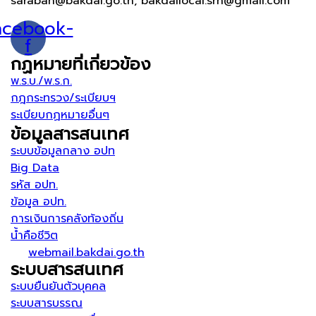
saraban@bakdai.go.th, bakdailocal.srn@gmail.com
acebook-
f
กฏหมายที่เกี่ยวข้อง
พ.ร.บ./พ.ร.ก.
กฎกระทรวง/ระเบียบฯ
ระเบียบกฏหมายอื่นๆ
ข้อมูลสารสนเทศ
ระบบข้อมูลกลาง อปท
Big Data
รหัส อปท.
ข้อมูล อปท.
การเงินการคลังท้องถิ่น
น้ำคือชีวิต
webmail.bakdai.go.th
ระบบสารสนเทศ
ระบบยืนยันตัวบุคคล
ระบบสารบรรณ