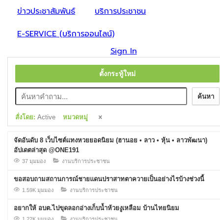
ข่าวประชาสัมพันธ์
บริการประชาชน
E-SERVICE (บริการออนไลน์)
Sign In
ตั้งกระทู้ใหม่
ค้นหา
สั่งโดย:
Active
หมวดหมู่
จัดอันดับ 8 เว็บไซต์แทงหวยยอดนิยม (ฮานอย • ลาว • หุ้น • ลาวพัฒนา)
อัปเดตล่าสุด @ONE191
37 มุมมอง
งานบริการประชาชน
ขอสอบถามสถานการณ์ชายแดนปราสาทตาควายเป็นอย่างไรบ้างช่วงนี้
1.59K มุมมอง
งานบริการประชาชน
อยากให้ อบต.ไปขุดลอกอ่างเก็บน้ำห้วยงูเหลือม บ้านไทยนิยม
1.22K มุมมอง
งานบริการประชาชน