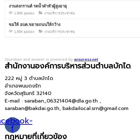
งานสงกรานต์ รดน้ำดำหัวผู้สูงอายุ
1.80K มุมมอง
งานบริการประชาชน
ขอให้ อบต.ขยายถนนให้กว้าง
1.85K มุมมอง
งานบริการประชาชน
Question and answer is powered by
anspress.net
สำนักงานองค์การบริหารส่วนตำบลบักได
222 หมู่ 3 ตำบลบักได
อำเภอพนมดงรัก
จังหวัดสุรินทร์ 32140
E-mail : saraban_06321404@dla.go.th ,
saraban@bakdai.go.th, bakdailocal.srn@gmail.com
acebook-
f
กฏหมายที่เกี่ยวข้อง