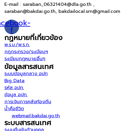
E-mail : saraban_06321404@dla.go.th ,
saraban@bakdai.go.th, bakdailocal.srn@gmail.com
acebook-
f
กฏหมายที่เกี่ยวข้อง
พ.ร.บ./พ.ร.ก.
กฎกระทรวง/ระเบียบฯ
ระเบียบกฏหมายอื่นๆ
ข้อมูลสารสนเทศ
ระบบข้อมูลกลาง อปท
Big Data
รหัส อปท.
ข้อมูล อปท.
การเงินการคลังท้องถิ่น
น้ำคือชีวิต
webmail.bakdai.go.th
ระบบสารสนเทศ
ระบบยืนยันตัวบุคคล