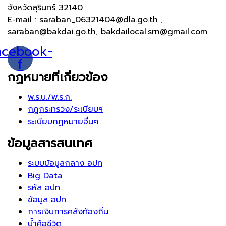
จังหวัดสุรินทร์ 32140
E-mail : saraban_06321404@dla.go.th ,
saraban@bakdai.go.th, bakdailocal.srn@gmail.com
acebook-
f
กฏหมายที่เกี่ยวข้อง
พ.ร.บ./พ.ร.ก.
กฎกระทรวง/ระเบียบฯ
ระเบียบกฏหมายอื่นๆ
ข้อมูลสารสนเทศ
ระบบข้อมูลกลาง อปท
Big Data
รหัส อปท.
ข้อมูล อปท.
การเงินการคลังท้องถิ่น
น้ำคือชีวิต