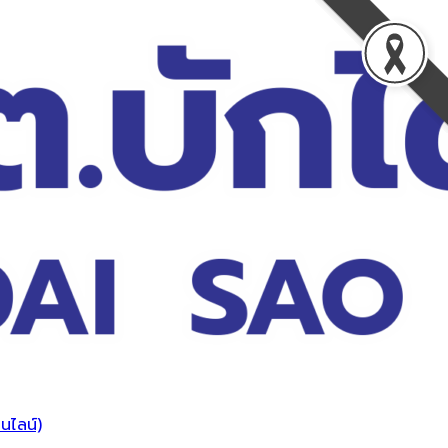
นไลน์)