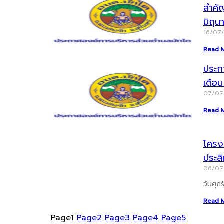
สำคั
มิถุ
16/07
Read 
ประก
เดือ
07/0
Read 
โครงก
ประส
06/0
วันศุก
Read 
Page
1
Page
2
Page
3
Page
4
Page
5