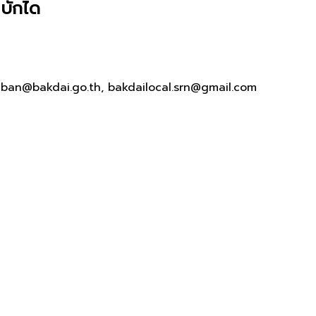
บักได
aban@bakdai.go.th, bakdailocal.srn@gmail.com