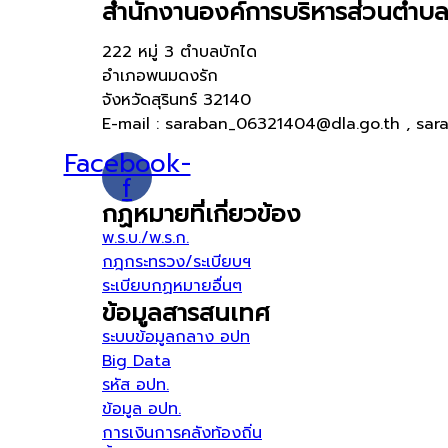
สำนักงานองค์การบริหารส่วนตำบล
222 หมู่ 3 ตำบลบักได
อำเภอพนมดงรัก
จังหวัดสุรินทร์ 32140
E-mail : saraban_06321404@dla.go.th , sar
Facebook-
f
กฏหมายที่เกี่ยวข้อง
พ.ร.บ./พ.ร.ก.
กฎกระทรวง/ระเบียบฯ
ระเบียบกฏหมายอื่นๆ
ข้อมูลสารสนเทศ
ระบบข้อมูลกลาง อปท
Big Data
รหัส อปท.
ข้อมูล อปท.
การเงินการคลังท้องถิ่น