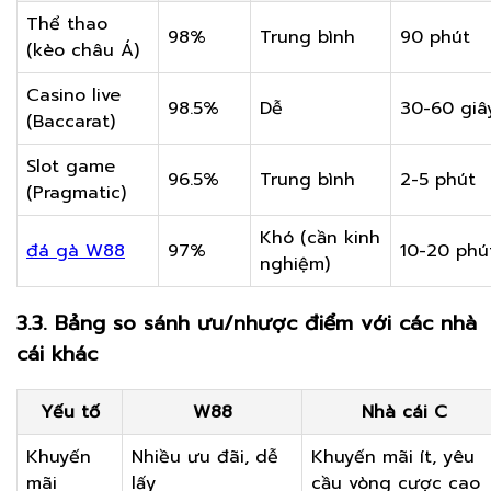
Thể thao
98%
Trung bình
90 phút
(kèo châu Á)
Casino live
98.5%
Dễ
30-60 giâ
(Baccarat)
Slot game
96.5%
Trung bình
2-5 phút
(Pragmatic)
Khó (cần kinh
đá gà W88
97%
10-20 phú
nghiệm)
3.3. Bảng so sánh ưu/nhược điểm với các nhà
cái khác
Yếu tố
W88
Nhà cái C
Khuyến
Nhiều ưu đãi, dễ
Khuyến mãi ít, yêu
mãi
lấy
cầu vòng cược cao