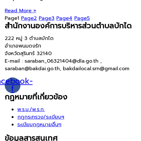
Read More »
Page
1
Page
2
Page
3
Page
4
Page
5
สำนักงานองค์การบริหารส่วนตำบลบักได
222 หมู่ 3 ตำบลบักได
อำเภอพนมดงรัก
จังหวัดสุรินทร์ 32140
E-mail : saraban_06321404@dla.go.th ,
saraban@bakdai.go.th, bakdailocal.srn@gmail.com
acebook-
f
กฏหมายที่เกี่ยวข้อง
พ.ร.บ./พ.ร.ก.
กฎกระทรวง/ระเบียบฯ
ระเบียบกฏหมายอื่นๆ
ข้อมูลสารสนเทศ