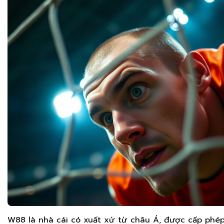
W88 là nhà cái có xuất xứ từ châu Á, được cấp phé