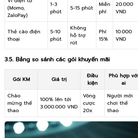
Ví điện tử
1-3
Miễn
20.000
(Momo,
5-15 phút
phút
phí
VND
ZaloPay)
Không
Thẻ cào điện
5-10
Phí
10.000
hỗ trợ
thoại
phút
15%
VND
rút
3.5. Bảng so sánh các gói khuyến mãi
Điều
Phù hợp vớ
Gói KM
Giá trị
kiện
ai
Chào
Vòng
Người mới
100% lên tới
mừng thể
cược
chơi thể
3.000.000 VND
thao
20x
thao