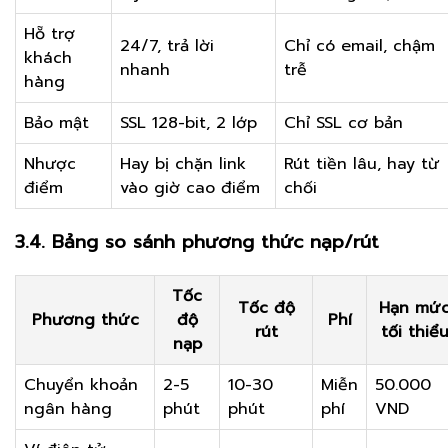
Hỗ trợ
24/7, trả lời
Chỉ có email, chậm
khách
nhanh
trễ
hàng
Bảo mật
SSL 128-bit, 2 lớp
Chỉ SSL cơ bản
Nhược
Hay bị chặn link
Rút tiền lâu, hay từ
điểm
vào giờ cao điểm
chối
3.4. Bảng so sánh phương thức nạp/rút
Tốc
Tốc độ
Hạn mứ
Phương thức
độ
Phí
rút
tối thiể
nạp
Chuyển khoản
2-5
10-30
Miễn
50.000
ngân hàng
phút
phút
phí
VND