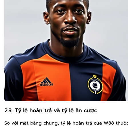
2.3. Tỷ lệ hoàn trả và tỷ lệ ăn cược
So với mặt bằng chung, tỷ lệ hoàn trả của W88 thuộ