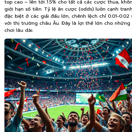
top cao – lên tới 1.5% cho tất cả các cược thua, khô
giới hạn số tiền. Tỷ lệ ăn cược (odds) luôn cạnh tranh
đặc biệt ở các giải đấu lớn, chênh lệch chỉ 0.01-0.02 
với thị trường châu Âu. Đây là lợi thế lớn cho những 
chơi lâu dài.