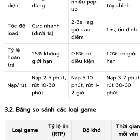
nhiều pop-
diện
dùng
tùy chỉnh
up
2-3s, lag
Tốc độ
Cực nhanh
giờ cao
1.5s, ổn định
load
(dưới 1s)
điểm
Tỷ lệ
1.5% không
0.8% có
1.0% có giới
hoàn
giới hạn
điều kiện
hạn
trả
Nạp 2-5 phút,
Nạp 5-10
Nạp 3-7 phút
Nạp/rút
rút 10-30
phút, rút 1-
rút 30-60
phút
2 giờ
phút
3.2. Bảng so sánh các loại game
Tỷ lệ ăn
Thời gian
Loại game
Độ khó
(RTP)
mỗi ván