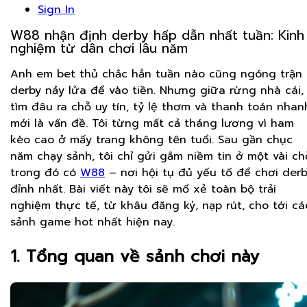
Sign In
W88 nhận định derby hấp dẫn nhất tuần: Kinh
nghiệm từ dân chơi lâu năm
Anh em bet thủ chắc hẳn tuần nào cũng ngóng trận
derby nảy lửa để vào tiền. Nhưng giữa rừng nhà cái,
tìm đâu ra chỗ uy tín, tỷ lệ thơm và thanh toán nhan
mới là vấn đề. Tôi từng mất cả tháng lương vì ham
kèo cao ở mấy trang không tên tuổi. Sau gần chục
năm chạy sảnh, tôi chỉ gửi gắm niềm tin ở một vài ch
trong đó có
W88
– nơi hội tụ đủ yếu tố để chơi der
đỉnh nhất. Bài viết này tôi sẽ mổ xẻ toàn bộ trải
nghiệm thực tế, từ khâu đăng ký, nạp rút, cho tới cá
sảnh game hot nhất hiện nay.
1. Tổng quan về sảnh chơi này