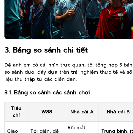
3. Bảng so sánh chi tiết
Để anh em có cái nhìn trực quan, tôi tổng hợp 5 bả
so sánh dưới đây dựa trên trải nghiệm thực tế và số
liệu thu thập từ các diễn đàn.
3.1. Bảng so sánh các sảnh chơi
Tiêu
W88
Nhà cái A
Nhà cái B
chí
Rối mắt,
Giao
Tối giản, dễ
Trung bình, í