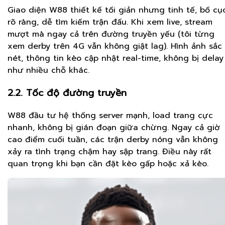
Giao diện W88 thiết kế tối giản nhưng tinh tế, bố cụ
rõ ràng, dễ tìm kiếm trận đấu. Khi xem live, stream
mượt mà ngay cả trên đường truyền yếu (tôi từng
xem derby trên 4G vẫn không giật lag). Hình ảnh sắc
nét, thông tin kèo cập nhật real-time, không bị delay
như nhiều chỗ khác.
2.2. Tốc độ đường truyền
W88 đầu tư hệ thống server mạnh, load trang cực
nhanh, không bị gián đoạn giữa chừng. Ngay cả giờ
cao điểm cuối tuần, các trận derby nóng vẫn không
xảy ra tình trạng chậm hay sập trang. Điều này rất
quan trọng khi bạn cần đặt kèo gấp hoặc xả kèo.