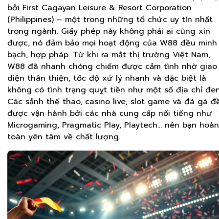
bởi First Cagayan Leisure & Resort Corporation
(Philippines) – một trong những tổ chức uy tín nhất
trong ngành. Giấy phép này không phải ai cũng xin
được, nó đảm bảo mọi hoạt động của W88 đều minh
bạch, hợp pháp. Từ khi ra mắt thị trường Việt Nam,
W88 đã nhanh chóng chiếm được cảm tình nhờ giao
diện thân thiện, tốc độ xử lý nhanh và đặc biệt là
không có tình trạng quỵt tiền như một số địa chỉ đen
Các sảnh thể thao, casino live, slot game và đá gà đ
được vận hành bởi các nhà cung cấp nổi tiếng như
Microgaming, Pragmatic Play, Playtech… nên bạn hoàn
toàn yên tâm về chất lượng.