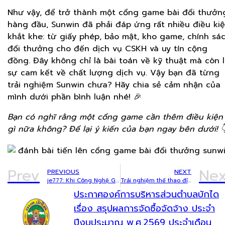
Như vậy, để trở thành một cổng game bài đổi thưởn
hàng đầu, Sunwin đã phải đáp ứng rất nhiều điều ki
khắt khe: từ giấy phép, bảo mật, kho game, chính sá
đổi thưởng cho đến dịch vụ CSKH và uy tín cộng
đồng. Đây không chỉ là bài toán về kỹ thuật mà còn 
sự cam kết về chất lượng dịch vụ. Vậy bạn đã từng
trải nghiệm Sunwin chưa? Hãy chia sẻ cảm nhận của
mình dưới phần bình luận nhé! 🎉
Bạn có nghĩ rằng một cổng game cần thêm điều kiện
gì nữa không? Để lại ý kiến của bạn ngay bên dưới! 
Prev
Nex
PREVIOUS
NEXT
je777: Khi Công Nghệ Gặp Gỡ Giải Trí Trực Tuyến
Trải nghiệm thể thao đỉnh cao tại 33WIN: Tỷ lệ, lịch đấu và kèo live có gì hot?
ประกาศองค์การบริหารส่วนตำบลบักได
เรื่อง สรุปผลการจัดซื้อจัดจ้าง ประจำ
ปีงบประมาณ พ.ศ.2569 ประจำเดือน