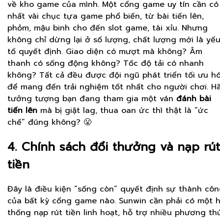
về kho game của mình. Một cổng game uy tín cần có 
nhất vài chục tựa game phổ biến, từ bài tiến lên,
phỏm, mậu binh cho đến slot game, tài xỉu. Nhưng
không chỉ dừng lại ở số lượng, chất lượng mới là yế
tố quyết định. Giao diện có mượt mà không? Âm
thanh có sống động không? Tốc độ tải có nhanh
không? Tất cả đều được đội ngũ phát triển tối ưu h
để mang đến trải nghiệm tốt nhất cho người chơi. H
tưởng tượng bạn đang tham gia một ván
đánh bài
tiến lên
mà bị giật lag, thua oan ức thì thật là “ức
chế” đúng không? 😤
4. Chính sách đổi thưởng và nạp rút
tiền
Đây là điều kiện “sống còn” quyết định sự thành cô
của bất kỳ cổng game nào. Sunwin cần phải có một 
thống nạp rút tiền linh hoạt, hỗ trợ nhiều phương th