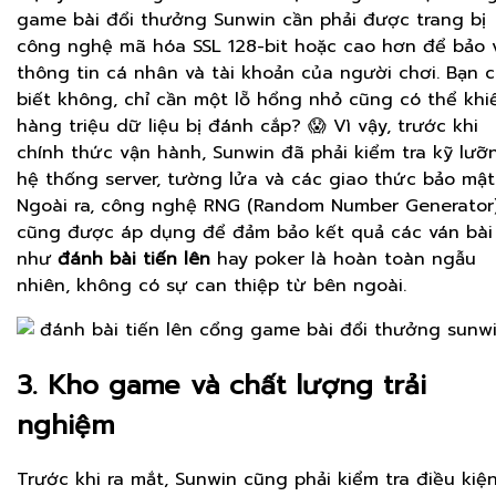
game bài đổi thưởng Sunwin cần phải được trang bị
công nghệ mã hóa SSL 128-bit hoặc cao hơn để bảo 
thông tin cá nhân và tài khoản của người chơi. Bạn 
biết không, chỉ cần một lỗ hổng nhỏ cũng có thể khi
hàng triệu dữ liệu bị đánh cắp? 😱 Vì vậy, trước khi
chính thức vận hành, Sunwin đã phải kiểm tra kỹ lưỡ
hệ thống server, tường lửa và các giao thức bảo mật
Ngoài ra, công nghệ RNG (Random Number Generator
cũng được áp dụng để đảm bảo kết quả các ván bài
như
đánh bài tiến lên
hay poker là hoàn toàn ngẫu
nhiên, không có sự can thiệp từ bên ngoài.
3. Kho game và chất lượng trải
nghiệm
Trước khi ra mắt, Sunwin cũng phải kiểm tra điều kiệ