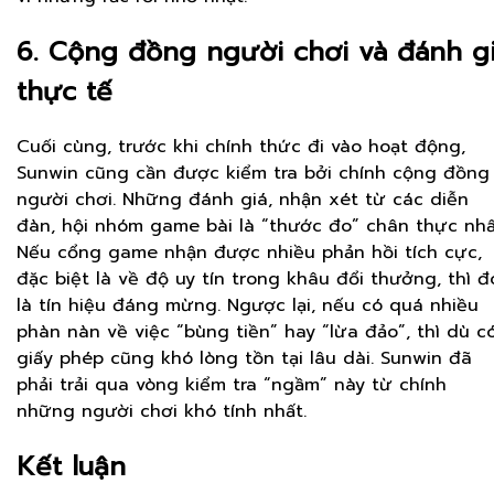
6. Cộng đồng người chơi và đánh g
thực tế
Cuối cùng, trước khi chính thức đi vào hoạt động,
Sunwin cũng cần được kiểm tra bởi chính cộng đồng
người chơi. Những đánh giá, nhận xét từ các diễn
đàn, hội nhóm game bài là “thước đo” chân thực nhấ
Nếu cổng game nhận được nhiều phản hồi tích cực,
đặc biệt là về độ uy tín trong khâu đổi thưởng, thì đ
là tín hiệu đáng mừng. Ngược lại, nếu có quá nhiều
phàn nàn về việc “bùng tiền” hay “lừa đảo”, thì dù c
giấy phép cũng khó lòng tồn tại lâu dài. Sunwin đã
phải trải qua vòng kiểm tra “ngầm” này từ chính
những người chơi khó tính nhất.
Kết luận