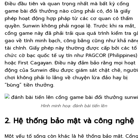
Điều đầu tiên và quan trọng nhất mà bất kỳ cổng
game bài đổi thưởng nào cũng phải có, đó là giấy
phép hoạt động hợp pháp từ các cơ quan có thẩm
quyền. Sunwin không phải ngoại lệ. Trước khi ra mắt,
cổng game này đã phải trải qua quá trình kiểm tra g
gao về tính minh bạch, công bằng cũng như khả năn
tài chính. Giấy phép này thường được cấp bởi các tổ
chức cờ bạc quốc tế uy tín như PAGCOR (Philippines)
hoặc First Cagayan. Điều này đảm bảo rằng mọi hoạt
động của Sunwin đều được giám sát chặt chẽ, người
chơi không phải lo lắng về chuyện lừa đảo hay bị
“bùng” tiền thưởng.
Hình minh hoạ: đánh bài tiến lên
2. Hệ thống bảo mật và công nghệ
Một yếu tố sống còn khác là hệ thống bảo mật. Cổn