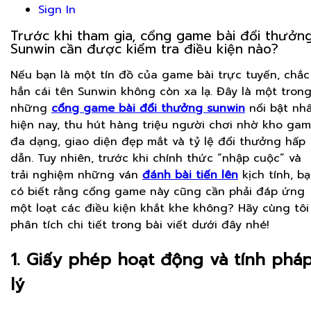
Sign In
Trước khi tham gia, cổng game bài đổi thưởn
Sunwin cần được kiểm tra điều kiện nào?
Nếu bạn là một tín đồ của game bài trực tuyến, chắc
hẳn cái tên Sunwin không còn xa lạ. Đây là một tron
những
cổng game bài đổi thưởng sunwin
nổi bật nh
hiện nay, thu hút hàng triệu người chơi nhờ kho ga
đa dạng, giao diện đẹp mắt và tỷ lệ đổi thưởng hấp
dẫn. Tuy nhiên, trước khi chính thức “nhập cuộc” và
trải nghiệm những ván
đánh bài tiến lên
kịch tính, b
có biết rằng cổng game này cũng cần phải đáp ứng
một loạt các điều kiện khắt khe không? Hãy cùng tôi
phân tích chi tiết trong bài viết dưới đây nhé!
1. Giấy phép hoạt động và tính phá
lý