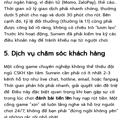
như ngân hàng, ví điện tử (Momo, ZaloPay), thẻ cào…
Thời gian xử lý giao dịch phải nhanh chóng, thường 
dưới 5 phút cho nạp và dưới 30 phút cho rút. Bên
cạnh đó, tỷ lệ đổi thưởng (thường là 1:1) cũng phải
được công bố rõ ràng, không có chiêu trò “lươn lẹo”.
Trước khi hoạt động, Sunwin đã phải kiểm tra kỹ các
điều khoản này để tránh khiếu nại từ người chơi.
5. Dịch vụ chăm sóc khách hàng
Một cổng game chuyên nghiệp không thể thiếu đội
ngũ CSKH tận tâm. Sunwin cần phải có ít nhất 2-3
kênh hỗ trợ như live chat, hotline, email, hoặc fanpag
Thời gian phản hồi phải nhanh, giải quyết vấn đề triệ
để. Điều này đặc biệt quan trọng khi bạn gặp sự cố
trong lúc chơi
đánh bài tiến lên
hay nạp rút tiền. Một
cổng game “xịn” sẽ luôn lắng nghe và hỗ trợ người
chơi 24/7, không để bạn phải “đứng ngồi không yên
vì những rắc rối nhỏ nhặt.