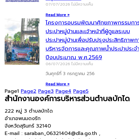
07/07/2026
ไม่มีความเห็น
Read More »
โครงการอบรมพัฒนาศักยภาพกรรมกา
ประปาหมู่บ้านและเจ้าหน้าที่ผู้ดูแลระบบ
ประปาหมู่บ้านเพื่อปรับปรุงประสิทธิภาพก
บริหารจัดการและคุณภาพน้ำประปาประจ
ปีงบประมาณ พ.ศ.2569
06/07/2026
ไม่มีความเห็น
วันศุกร์ที่ 3 กรกฎาคม 256
Read More »
Page
1
Page
2
Page
3
Page
4
Page
5
สำนักงานองค์การบริหารส่วนตำบลบักได
222 หมู่ 3 ตำบลบักได
อำเภอพนมดงรัก
จังหวัดสุรินทร์ 32140
E-mail : saraban_06321404@dla.go.th ,