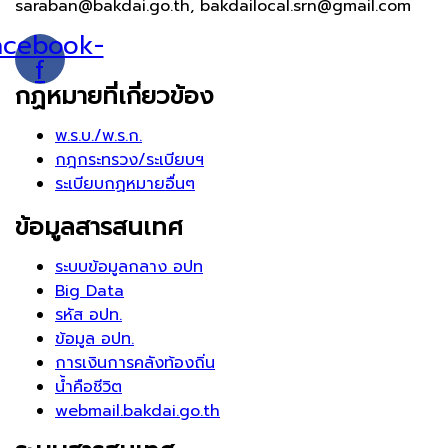
saraban@bakdai.go.th, bakdailocal.srn@gmail.com
acebook-
f
กฏหมายที่เกี่ยวข้อง
พ.ร.บ./พ.ร.ก.
กฎกระทรวง/ระเบียบฯ
ระเบียบกฏหมายอื่นๆ
ข้อมูลสารสนเทศ
ระบบข้อมูลกลาง อปท
Big Data
รหัส อปท.
ข้อมูล อปท.
การเงินการคลังท้องถิ่น
น้ำคือชีวิต
webmail.bakdai.go.th