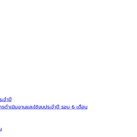
ะจำปี
ดำเนินงานและใช้งบประจำปี รอบ 6 เดือน
น