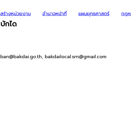
สร้างหน่วยงาน
อำนาจหน้าที่
แผนยุทธศาสตร์
กฎหม
บักได
aban@bakdai.go.th, bakdailocal.srn@gmail.com