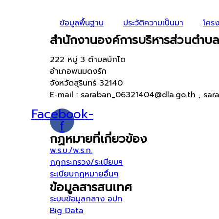
ข้อมูลพื้นฐาน
ประวัติความเป็นมา
โครง
สำนักงานองค์การบริหารส่วนตำบล
222 หมู่ 3 ตำบลบักได
อำเภอพนมดงรัก
จังหวัดสุรินทร์ 32140
E-mail : saraban_06321404@dla.go.th , sar
Facebook-
f
กฏหมายที่เกี่ยวข้อง
พ.ร.บ./พ.ร.ก.
กฎกระทรวง/ระเบียบฯ
ระเบียบกฏหมายอื่นๆ
ข้อมูลสารสนเทศ
ระบบข้อมูลกลาง อปท
Big Data