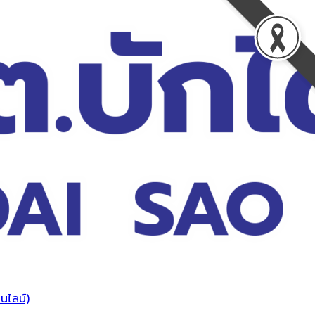
นไลน์)