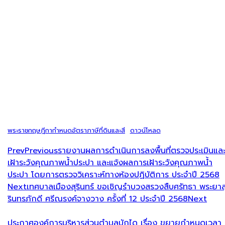
พระราชกฤษฎีกากำหนดอัตราภาษีที่ดินและสิ่
ดาวน์โหลด
Prev
Previous
รายงานผลการดำเนินการลงพื้นที่ตรวจประเมินแล
เฝ้าระวังคุณภาพน้ำประปา และแจ้งผลการเฝ้าระวังคุณภาพน้ำ
ประปา โดยการตรวจวิเคราะห์ทางห้องปฏิบัติการ ประจำปี 2568
Next
เทศบาลเมืองสุรินทร์ ขอเชิญรำบวงสรวงสืบศรัทธา พระยาส
รินทรภักดี ศรีณรงค์จางวาง ครั้งที่ 12 ประจำปี 2568
Next
ประกาศองค์การบริหารส่วนตำบลบักได เรื่อง ขยายกำหนดเวลา