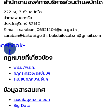
สำนักงานองค์การบริหารส่วนตำบลบักได
222 หมู่ 3 ตำบลบักได
อำเภอพนมดงรัก
จังหวัดสุรินทร์ 32140
E-mail : saraban_06321404@dla.go.th ,
saraban@bakdai.go.th, bakdailocal.srn@gmail.com
acebook-
f
กฏหมายที่เกี่ยวข้อง
พ.ร.บ./พ.ร.ก.
กฎกระทรวง/ระเบียบฯ
ระเบียบกฏหมายอื่นๆ
ข้อมูลสารสนเทศ
ระบบข้อมูลกลาง อปท
Big Data