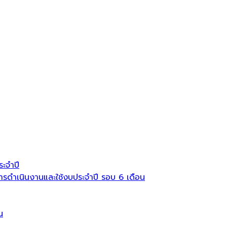
ะจำปี
ดำเนินงานและใช้งบประจำปี รอบ 6 เดือน
น