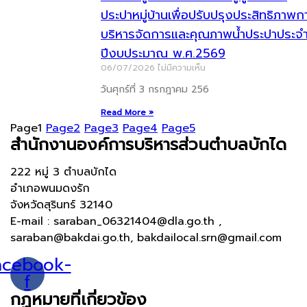
ประปาหมู่บ้านเพื่อปรับปรุงประสิทธิภาพก
บริหารจัดการและคุณภาพน้ำประปาประจ
ปีงบประมาณ พ.ศ.2569
06/07/2026
ไม่มีความเห็น
วันศุกร์ที่ 3 กรกฎาคม 256
Read More »
Page
1
Page
2
Page
3
Page
4
Page
5
สำนักงานองค์การบริหารส่วนตำบลบักได
222 หมู่ 3 ตำบลบักได
อำเภอพนมดงรัก
จังหวัดสุรินทร์ 32140
E-mail : saraban_06321404@dla.go.th ,
saraban@bakdai.go.th, bakdailocal.srn@gmail.com
acebook-
f
กฏหมายที่เกี่ยวข้อง