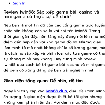
Sign In
Review iwin68: Sắp xếp game bài, casino và
mini game có thực sự dễ chơi?
Nếu bạn là một tín đồ của các cổng game trực tuyến
chắc hẳn không còn xa lạ với cái tên iwin68. Trong
thời gian gần đây, nền tảng này đang nổi lên như m
điểm đến hấp dẫn với kho game đồ sộ. Nhưng điều
làm mình tò mò nhất không chỉ là số lượng game, m
là cách họ sắp xếp và phân loại các tựa game có th
sự thông minh hay không. Hãy cùng mình review
iwin68 qua cách bố trí game bài, casino và mini gam
để xem có xứng đáng để bạn trải nghiệm nhé!
Giao diện tổng quan: Dễ nhìn, dễ tìm
Ngay khi truy cập vào
iwin68 club
, điều đầu tiên mình
ấn tượng là giao diện được thiết kế tối giản nhưng
không kém phần hiện đại. Mọi danh mục đều được