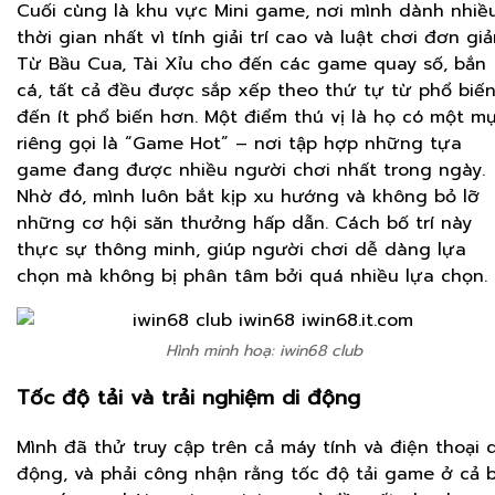
Cuối cùng là khu vực Mini game, nơi mình dành nhiề
thời gian nhất vì tính giải trí cao và luật chơi đơn giả
Từ Bầu Cua, Tài Xỉu cho đến các game quay số, bắn
cá, tất cả đều được sắp xếp theo thứ tự từ phổ biế
đến ít phổ biến hơn. Một điểm thú vị là họ có một m
riêng gọi là “Game Hot” – nơi tập hợp những tựa
game đang được nhiều người chơi nhất trong ngày.
Nhờ đó, mình luôn bắt kịp xu hướng và không bỏ lỡ
những cơ hội săn thưởng hấp dẫn. Cách bố trí này
thực sự thông minh, giúp người chơi dễ dàng lựa
chọn mà không bị phân tâm bởi quá nhiều lựa chọn.
Hình minh hoạ: iwin68 club
Tốc độ tải và trải nghiệm di động
Mình đã thử truy cập trên cả máy tính và điện thoại d
động, và phải công nhận rằng tốc độ tải game ở cả 