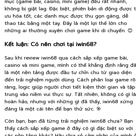
mục (game bài, casino, mini game) đều rất nhanh,
không bị giật lag. Đặc biệt, phiên bản di động được t
ưu hóa tốt, các danh mục được thu gọn gàng, dễ
thao tác bằng một tay. Đây là một lợi thế lớn cho
những ai thường xuyên chơi game khi di chuyển. 😊
Kết luận: Có nên chơi tại iwin68?
Sau khi review iwin68 qua cách sắp xếp game bài,
casino và mini game, mình có thể khẳng định rằng đ
là một nền tảng được đầu tư chỉn chu từ giao diện
đến trải nghiệm người dùng. Cách phân loại game rõ
ràng, logic giúp người chơi tiết kiệm thời gian và tập
trung vào niềm vui thực sự. Tất nhiên, không có gì là
hoàn hảo, nhưng với những gì đã thấy, iwin68 xứng
đáng là một cái tên để bạn thử sức. 🎯
Còn bạn, bạn đã từng trải nghiệm iwin68 chưa? Bạn
thấy cách sắp xếp game ở đây có gì đặc biệt so với
các nền tảng khác? Hãy chia sẻ cảm nhận của mình 