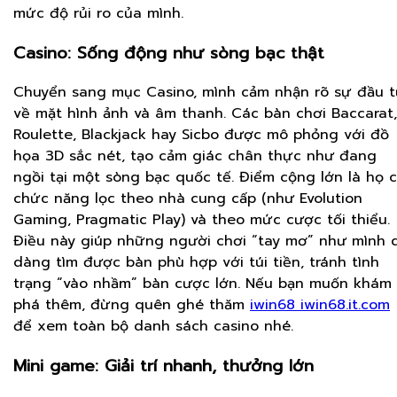
mức độ rủi ro của mình.
Casino: Sống động như sòng bạc thật
Chuyển sang mục Casino, mình cảm nhận rõ sự đầu 
về mặt hình ảnh và âm thanh. Các bàn chơi Baccarat,
Roulette, Blackjack hay Sicbo được mô phỏng với đồ
họa 3D sắc nét, tạo cảm giác chân thực như đang
ngồi tại một sòng bạc quốc tế. Điểm cộng lớn là họ 
chức năng lọc theo nhà cung cấp (như Evolution
Gaming, Pragmatic Play) và theo mức cược tối thiểu.
Điều này giúp những người chơi “tay mơ” như mình 
dàng tìm được bàn phù hợp với túi tiền, tránh tình
trạng “vào nhầm” bàn cược lớn. Nếu bạn muốn khám
phá thêm, đừng quên ghé thăm
iwin68 iwin68.it.com
để xem toàn bộ danh sách casino nhé.
Mini game: Giải trí nhanh, thưởng lớn