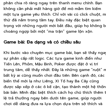
phân chia rõ ràng ngay trên thanh menu chính. Bạn
không cần phải mất hàng giờ để mò mẫm tìm kiếm
một tựa game yêu thích. Chỉ với vài cú click chuột, m
thứ đã nằm trong tầm tay. Điều này đặc biệt quan
trọng với những người mới bắt đầu, giúp họ không b
choáng ngợp bởi một “ma trận” game lộn xộn.
Game bài: Đa dạng và có chiều sâu
Khi bước vào chuyên mục game bài, bạn sẽ thấy nga
sự phân cấp rất logic. Các tựa game kinh điển như
Tiến Lên, Phỏm, Mậu Binh, Poker được đặt ở vị trí
trung tâm, dễ thấy nhất. Đây là những game “ruột” 
bất kỳ ai cũng muốn chơi đầu tiên. Bên cạnh đó, các
biến thể mới lạ như Liêng, Xì Tố hay Ba Cây cũng
được sắp xếp ở các ô kế cận, tạo thành một hệ thố
bài bản. Mình đặc biệt thích cách họ chú thích thêm 
lệ trả thưởng ngay bên dưới tên game, giúp người
chơi dễ dàng đưa ra lựa chọn dựa trên sở thích và