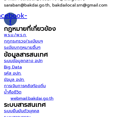
saraban@bakdai.go.th, bakdailocal.srn@gmail.com
acebook-
f
กฏหมายที่เกี่ยวข้อง
พ.ร.บ./พ.ร.ก.
กฎกระทรวง/ระเบียบฯ
ระเบียบกฏหมายอื่นๆ
ข้อมูลสารสนเทศ
ระบบข้อมูลกลาง อปท
Big Data
รหัส อปท.
ข้อมูล อปท.
การเงินการคลังท้องถิ่น
น้ำคือชีวิต
webmail.bakdai.go.th
ระบบสารสนเทศ
ระบบยืนยันตัวบุคคล