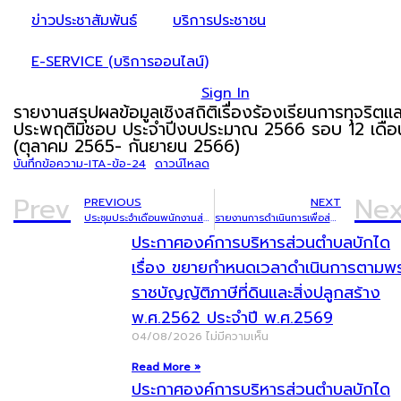
ข่าวประชาสัมพันธ์
บริการประชาชน
E-SERVICE (บริการออนไลน์)
Sign In
รายงานสรุปผลข้อมูลเชิงสถิติเรื่องร้องเรียนการทุจริตแ
ประพฤติมิชอบ ประจำปีงบประมาณ 2566 รอบ 12 เดือ
(ตุลาคม 2565- กันยายน 2566)
บันทึกข้อความ-ITA-ข้อ-24
ดาวน์โหลด
Prev
Nex
PREVIOUS
NEXT
ประชุมประจำเดือนพนักงานส่วนตำบล พนักงานจ้าง อบต.บักได ครั้งที่ 3/2567
รายงานการดำเนินการเพื่อส่งเสริมคุณธรรมและความโปร่งใสภายในหน่วยงาน ประจำปีงบประมาณ พ.ศ.2566 (รอบ 12 เดือน)
ประกาศองค์การบริหารส่วนตำบลบักได
เรื่อง ขยายกำหนดเวลาดำเนินการตามพ
ราชบัญญัติภาษีที่ดินและสิ่งปลูกสร้าง
พ.ศ.2562 ประจำปี พ.ศ.2569
04/08/2026
ไม่มีความเห็น
Read More »
ประกาศองค์การบริหารส่วนตำบลบักได