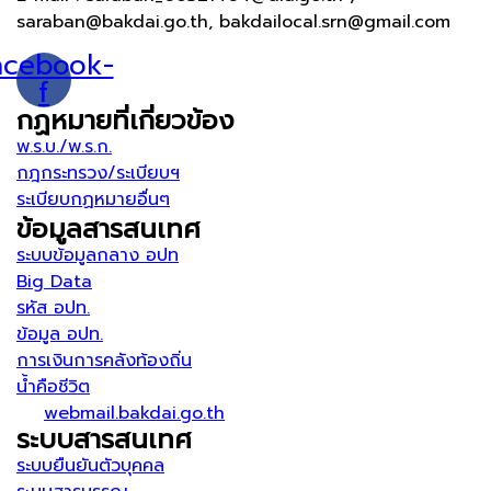
saraban@bakdai.go.th, bakdailocal.srn@gmail.com
acebook-
f
กฏหมายที่เกี่ยวข้อง
พ.ร.บ./พ.ร.ก.
กฎกระทรวง/ระเบียบฯ
ระเบียบกฏหมายอื่นๆ
ข้อมูลสารสนเทศ
ระบบข้อมูลกลาง อปท
Big Data
รหัส อปท.
ข้อมูล อปท.
การเงินการคลังท้องถิ่น
น้ำคือชีวิต
webmail.bakdai.go.th
ระบบสารสนเทศ
ระบบยืนยันตัวบุคคล