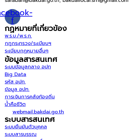
saraban@bakdai.go.th, bakdailocal.srn@gmail.com
acebook-
f
กฏหมายที่เกี่ยวข้อง
พ.ร.บ./พ.ร.ก.
กฎกระทรวง/ระเบียบฯ
ระเบียบกฏหมายอื่นๆ
ข้อมูลสารสนเทศ
ระบบข้อมูลกลาง อปท
Big Data
รหัส อปท.
ข้อมูล อปท.
การเงินการคลังท้องถิ่น
น้ำคือชีวิต
webmail.bakdai.go.th
ระบบสารสนเทศ
ระบบยืนยันตัวบุคคล
ระบบสารบรรณ