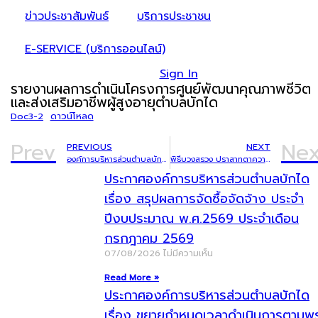
ข่าวประชาสัมพันธ์
บริการประชาชน
E-SERVICE (บริการออนไลน์)
Sign In
รายงานผลการดำเนินโครงการศูนย์พัฒนาคุณภาพชีวิต
และส่งเสริมอาชีพผู้สูงอายุตำบลบักได
Doc3-2
ดาวน์โหลด
Prev
Nex
PREVIOUS
NEXT
องค์การบริหารส่วนตำบลบักได ขอเชิญร่วมพิธีบวงสรวงปราสาทตาควาย ตามโครงการส่งเสริมการท่องเที่ยวปราสาทตาควาย ประจำปี 2566 วันเสาร์ ที่ 22 เมษายน 2566 เวลา 07.00 น. เป็นต้นไป
พิธีบวงสรวง ปราสาทตาควาย ประจำปี 2566
ประกาศองค์การบริหารส่วนตำบลบักได
เรื่อง สรุปผลการจัดซื้อจัดจ้าง ประจำ
ปีงบประมาณ พ.ศ.2569 ประจำเดือน
กรกฎาคม 2569
07/08/2026
ไม่มีความเห็น
Read More »
ประกาศองค์การบริหารส่วนตำบลบักได
เรื่อง ขยายกำหนดเวลาดำเนินการตามพ