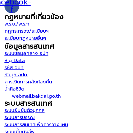
acebook-
f
กฏหมายที่เกี่ยวข้อง
พ.ร.บ./พ.ร.ก.
กฎกระทรวง/ระเบียบฯ
ระเบียบกฏหมายอื่นๆ
ข้อมูลสารสนเทศ
ระบบข้อมูลกลาง อปท
Big Data
รหัส อปท.
ข้อมูล อปท.
การเงินการคลังท้องถิ่น
น้ำคือชีวิต
webmail.bakdai.go.th
ระบบสารสนเทศ
ระบบยืนยันตัวบุคคล
ระบบสารบรรณ
ระบบสารสนเทศเพื่อการวางแผน
ระบบเบี้ยยังชีพ