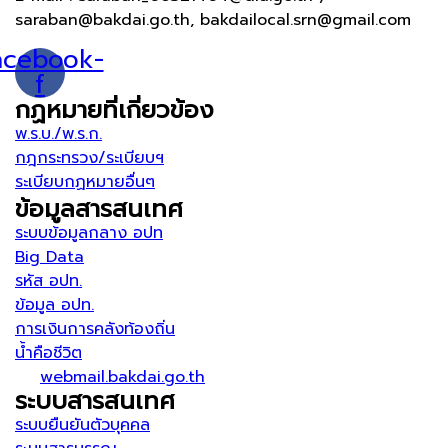
saraban@bakdai.go.th, bakdailocal.srn@gmail.com
acebook-
f
กฏหมายที่เกี่ยวข้อง
พ.ร.บ./พ.ร.ก.
กฎกระทรวง/ระเบียบฯ
ระเบียบกฏหมายอื่นๆ
ข้อมูลสารสนเทศ
ระบบข้อมูลกลาง อปท
Big Data
รหัส อปท.
ข้อมูล อปท.
การเงินการคลังท้องถิ่น
น้ำคือชีวิต
webmail.bakdai.go.th
ระบบสารสนเทศ
ระบบยืนยันตัวบุคคล