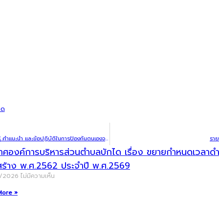
ลด
การให้ความรู้การจัดการขยะในชุมชน และการสร้างการรับรู้ คำแนะนำ และข้อปฏิบัติในการป้องกันตนเองจากฝุ่นละอองขนาดเล็ก (PM 2.5) ในการประชุมประจำเดือนอาสาสมัครสาธารณสุขประจำหมู่บ้าน เขตรับผิดชอบของโรงพยาบาลพนมดงรักเฉลิมพระเกียรติ 80 พรรษา
ราย
าศองค์การบริหารส่วนตำบลบักได เรื่อง ขยายกำหนดเวลาดำเน
สร้าง พ.ศ.2562 ประจำปี พ.ศ.2569
8/2026
ไม่มีความเห็น
More »