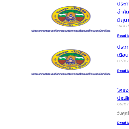
ประกา
สำคั
มิถุ
16/07
Read 
ประก
เดือ
07/0
Read 
โครงก
ประส
06/0
วันศุก
Read 