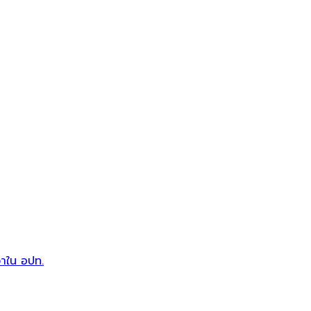
วาใน อปท.