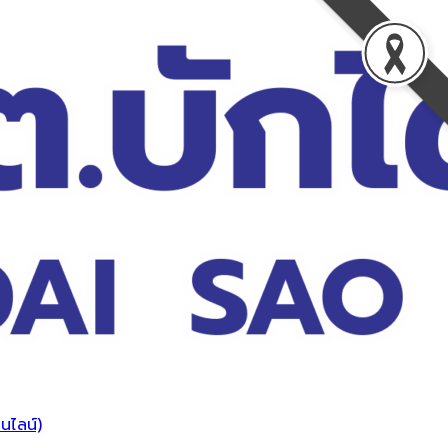
นไลน์)