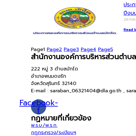
ประก
ปีงบ
26/06
Read 
Page
1
Page
2
Page
3
Page
4
Page
5
สำนักงานองค์การบริหารส่วนตำบล
222 หมู่ 3 ตำบลบักได
อำเภอพนมดงรัก
จังหวัดสุรินทร์ 32140
E-mail : saraban_06321404@dla.go.th , sar
Facebook-
f
กฏหมายที่เกี่ยวข้อง
พ.ร.บ./พ.ร.ก.
กฎกระทรวง/ระเบียบฯ