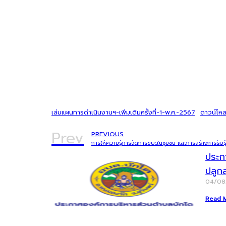
เล่มแผนการดำเนินงานฯ-เพิ่มเติมครั้งที่-1-พ.ศ.-2567
ดาวน์โห
Prev
PREVIOUS
ประก
ปลูก
04/0
Read 