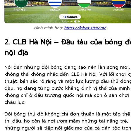
Hình minh hoạ:
https://fabet.stream/
2. CLB Hà Nội – Đầu tàu của bóng đ
nội địa
Nói đến những đội bóng đang tạo nên làn sóng mới,
không thể không nhắc đến CLB Hà Nội. Với lối chơi k
thuật, bản sắc rõ ràng và một lực lượng cầu thủ đồn
đều, họ đang từng bước khẳng định vị thế của mình
không chỉ ở đấu trường quốc nội mà còn ở sân chơi
châu lục.
Đội bóng thủ đô không chỉ đơn thuần là một tập thể
thi đấu, họ còn là nơi ươm mầm những tài năng trẻ,
những người sẽ tiếp nối giấc mơ của cả dân tộc tro