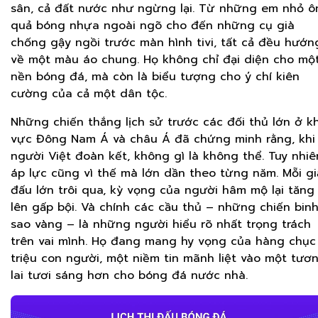
sân, cả đất nước như ngừng lại. Từ những em nhỏ 
quả bóng nhựa ngoài ngõ cho đến những cụ già
chống gậy ngồi trước màn hình tivi, tất cả đều hướn
về một màu áo chung. Họ không chỉ đại diện cho mộ
nền bóng đá, mà còn là biểu tượng cho ý chí kiên
cường của cả một dân tộc.
Những chiến thắng lịch sử trước các đối thủ lớn ở k
vực Đông Nam Á và châu Á đã chứng minh rằng, khi
người Việt đoàn kết, không gì là không thể. Tuy nhiê
áp lực cũng vì thế mà lớn dần theo từng năm. Mỗi gi
đấu lớn trôi qua, kỳ vọng của người hâm mộ lại tăng
lên gấp bội. Và chính các cầu thủ – những chiến bin
sao vàng – là những người hiểu rõ nhất trọng trách
trên vai mình. Họ đang mang hy vọng của hàng chục
triệu con người, một niềm tin mãnh liệt vào một tươ
lai tươi sáng hơn cho bóng đá nước nhà.