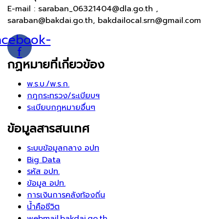
E-mail : saraban_06321404@dla.go.th ,
saraban@bakdai.go.th, bakdailocal.srn@gmail.com
acebook-
f
กฏหมายที่เกี่ยวข้อง
พ.ร.บ./พ.ร.ก.
กฎกระทรวง/ระเบียบฯ
ระเบียบกฏหมายอื่นๆ
ข้อมูลสารสนเทศ
ระบบข้อมูลกลาง อปท
Big Data
รหัส อปท.
ข้อมูล อปท.
การเงินการคลังท้องถิ่น
น้ำคือชีวิต
webmail.bakdai.go.th