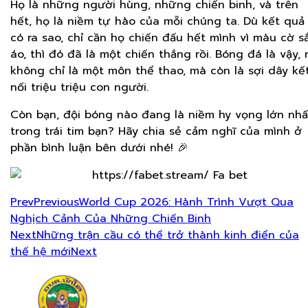
Họ là những người hùng, những chiến binh, và trên
hết, họ là niềm tự hào của mỗi chúng ta. Dù kết quả
có ra sao, chỉ cần họ chiến đấu hết mình vì màu cờ s
áo, thì đó đã là một chiến thắng rồi. Bóng đá là vậy, 
không chỉ là một môn thể thao, mà còn là sợi dây kế
nối triệu triệu con người.
Còn bạn, đội bóng nào đang là niềm hy vọng lớn nhấ
trong trái tim bạn? Hãy chia sẻ cảm nghĩ của mình ở
phần bình luận bên dưới nhé! 🎉
Prev
Previous
World Cup 2026: Hành Trình Vượt Qua
Nghịch Cảnh Của Những Chiến Binh
Next
Những trận cầu có thể trở thành kinh điển của
thế hệ mới
Next