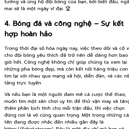
tưởng và ủng hộ đội bóng của bạn, bởi biết đâu, ng
mai sẽ là một ngày vĩ đại. 🏆
4. Bóng đá và công nghệ – Sự kết
hợp hoàn hảo
Trong thời đại số hóa ngày nay, việc theo dõi và cổ 
cho đội bóng yêu thích đã trở nên dễ dàng hơn bao
giờ hết. Công nghệ không chỉ giúp chúng ta xem lại
những pha bóng đẹp, mà còn kết nối hàng triệu con
tim lại với nhau qua mạng xã hội, diễn đàn, và các n
tảng trực tuyến.
Và nếu bạn là một người đam mê cá cược thể thao,
muốn tìm một sân chơi uy tín để thử vận may và tăn
thêm phần kịch tính cho mỗi trận đấu, thì việc chọn
đúng nơi là vô cùng quan trọng. Một trong những cá
tên đang được nhắc đến nhiều gần đây là