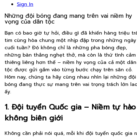
Sign In
Những đội bóng đang mang trên vai niềm hy
vọng của dân tộc
Bạn có bao giờ tự hỏi, điều gì đã khiến hàng triệu trá
tim cùng hòa chung một nhịp đập trong những ngày
cuối tuần? Đó không chỉ là những pha bóng đẹp,
những bàn thắng nghẹt thở, mà còn là thứ tình cảm
thiêng liêng hơn thế – niềm hy vọng của cả một dân
tộc được gửi gắm vào từng bước chạy trên sân cỏ.
Hôm nay, chúng ta hãy cùng nhau nhìn lại những đội
bóng đang thực sự mang trên vai trọng trách lớn la
ấy.
1. Đội tuyển Quốc gia – Niềm tự hào
không biên giới
Không cần phải nói quá, mỗi khi đội tuyển quốc gia r