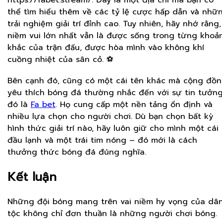
https://fabet.stream/. Đây là một địa chỉ mà bạn có
thể tìm hiểu thêm về các tỷ lệ cược hấp dẫn và nhữ
trải nghiệm giải trí đỉnh cao. Tuy nhiên, hãy nhớ rằng,
niềm vui lớn nhất vẫn là được sống trong từng khoả
khắc của trận đấu, được hòa mình vào không khí
cuồng nhiệt của sân cỏ. ⚽
Bên cạnh đó, cũng có một cái tên khác mà cộng đồ
yêu thích bóng đá thường nhắc đến với sự tin tưởng
đó là
Fa bet
. Họ cung cấp một nền tảng ổn định và
nhiều lựa chọn cho người chơi. Dù bạn chọn bất kỳ
hình thức giải trí nào, hãy luôn giữ cho mình một cái
đầu lạnh và một trái tim nóng – đó mới là cách
thưởng thức bóng đá đúng nghĩa.
Kết luận
Những đội bóng mang trên vai niềm hy vọng của dâ
tộc không chỉ đơn thuần là những người chơi bóng.