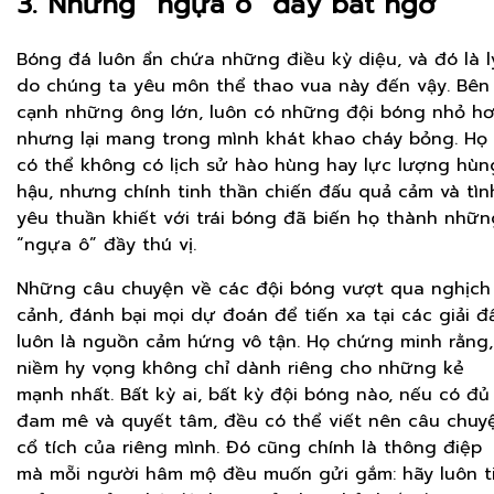
3. Những “ngựa ô” đầy bất ngờ
Bóng đá luôn ẩn chứa những điều kỳ diệu, và đó là l
do chúng ta yêu môn thể thao vua này đến vậy. Bên
cạnh những ông lớn, luôn có những đội bóng nhỏ h
nhưng lại mang trong mình khát khao cháy bỏng. Họ
có thể không có lịch sử hào hùng hay lực lượng hùn
hậu, nhưng chính tinh thần chiến đấu quả cảm và tìn
yêu thuần khiết với trái bóng đã biến họ thành nhữn
“ngựa ô” đầy thú vị.
Những câu chuyện về các đội bóng vượt qua nghịch
cảnh, đánh bại mọi dự đoán để tiến xa tại các giải đ
luôn là nguồn cảm hứng vô tận. Họ chứng minh rằng,
niềm hy vọng không chỉ dành riêng cho những kẻ
mạnh nhất. Bất kỳ ai, bất kỳ đội bóng nào, nếu có đủ
đam mê và quyết tâm, đều có thể viết nên câu chuy
cổ tích của riêng mình. Đó cũng chính là thông điệp
mà mỗi người hâm mộ đều muốn gửi gắm: hãy luôn t