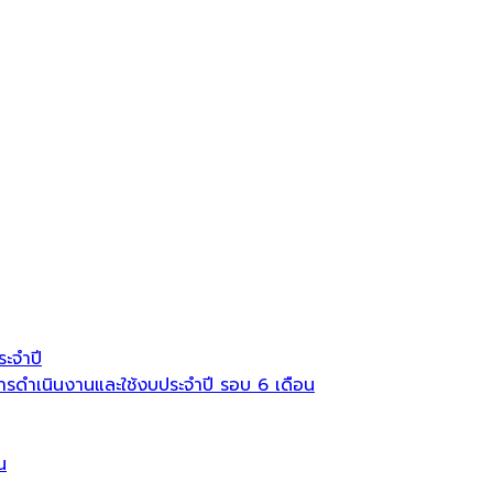
ะจำปี
ดำเนินงานและใช้งบประจำปี รอบ 6 เดือน
น