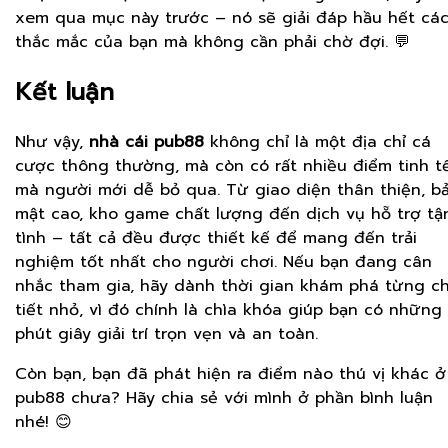
xem qua mục này trước – nó sẽ giải đáp hầu hết cá
thắc mắc của bạn mà không cần phải chờ đợi. 💬
Kết luận
Như vậy,
nhà cái pub88
không chỉ là một địa chỉ cá
cược thông thường, mà còn có rất nhiều điểm tinh t
mà người mới dễ bỏ qua. Từ giao diện thân thiện, b
mật cao, kho game chất lượng đến dịch vụ hỗ trợ tậ
tình – tất cả đều được thiết kế để mang đến trải
nghiệm tốt nhất cho người chơi. Nếu bạn đang cân
nhắc tham gia, hãy dành thời gian khám phá từng ch
tiết nhỏ, vì đó chính là chìa khóa giúp bạn có những
phút giây giải trí trọn vẹn và an toàn.
Còn bạn, bạn đã phát hiện ra điểm nào thú vị khác ở
pub88 chưa? Hãy chia sẻ với mình ở phần bình luận
nhé! 😊