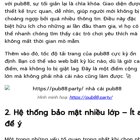
với pub88, sự tối giản lại là chìa khóa. Giao diện đượ
thiết kế trực quan, dễ nhìn, giúp người mới không bị
choáng ngợp bởi quá nhiều thông tin. Điều này đặc
biệt hữu ích cho những ai lần đầu tham gia, vì họ có
thể nhanh chóng tìm thấy các trò chơi yêu thích mà
không mất thời gian mò mẫm.
Thêm vào đó, tốc độ tải trang của pub88 cực kỳ ổn
định. Bạn có thể vào web bất kỳ lúc nào, dù là giờ c
điểm, mà không lo bị giật lag. Đây là một điểm cộng
lớn mà không phải nhà cái nào cũng làm được. 🚀
Hình minh hoạ:
https://pub88.party/
2. Hệ thống bảo mật nhiều lớp – Ít a
để ý
Một trong những yếu tố quan trọng nhất khi chọn n