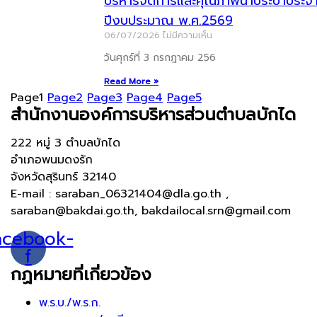
บริหารจัดการและคุณภาพน้ำประปาประจ
ปีงบประมาณ พ.ศ.2569
06/07/2026
ไม่มีความเห็น
วันศุกร์ที่ 3 กรกฎาคม 256
Read More »
Page
1
Page
2
Page
3
Page
4
Page
5
สำนักงานองค์การบริหารส่วนตำบลบักได
222 หมู่ 3 ตำบลบักได
อำเภอพนมดงรัก
จังหวัดสุรินทร์ 32140
E-mail : saraban_06321404@dla.go.th ,
saraban@bakdai.go.th, bakdailocal.srn@gmail.com
acebook-
f
กฏหมายที่เกี่ยวข้อง
พ.ร.บ./พ.ร.ก.