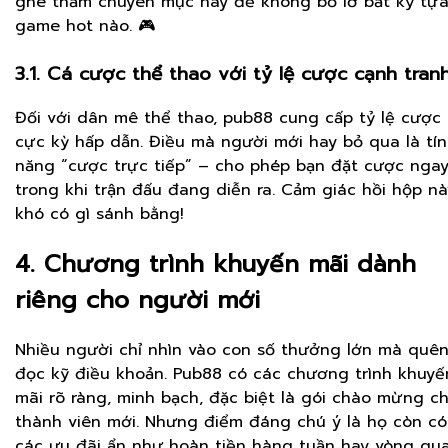
ghé thăm chuyên mục này để không bỏ lỡ bất kỳ tự
game hot nào. 🎮
3.1. Cá cược thể thao với tỷ lệ cược cạnh tran
Đối với dân mê thể thao, pub88 cung cấp tỷ lệ cược
cực kỳ hấp dẫn. Điều mà người mới hay bỏ qua là tí
năng “cược trực tiếp” – cho phép bạn đặt cược nga
trong khi trận đấu đang diễn ra. Cảm giác hồi hộp nà
khó có gì sánh bằng!
4. Chương trình khuyến mãi dành
riêng cho người mới
Nhiều người chỉ nhìn vào con số thưởng lớn mà quê
đọc kỹ điều khoản. Pub88 có các chương trình khuyế
mãi rõ ràng, minh bạch, đặc biệt là gói chào mừng c
thành viên mới. Nhưng điểm đáng chú ý là họ còn có
các ưu đãi ẩn như hoàn tiền hàng tuần hay vòng qu