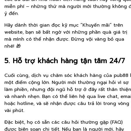
miễn phí – những thứ mà người mới thường không 
ý đến.
Hãy dành thời gian đọc kỹ mục “Khuyến mãi” trên
website, bạn sẽ bất ngờ với những phần quà giá trị
mà mình có thể nhận được. Đừng vội vàng bỏ qua
nhé! 🎁
5. Hỗ trợ khách hàng tận tâm 24/7
Cuối cùng, dịch vụ chăm sóc khách hàng của pub88 
một điểm cộng lớn. Người mới thường ngại hỏi vì sợ
làm phiền, nhưng đội ngũ hỗ trợ ở đây rất thân thiệ
và nhanh nhẹn. Bạn có thể liên hệ qua live chat, emai
hoặc hotline, và sẽ nhận được câu trả lời trong vòng
vài phút.
Đặc biệt, họ có sẵn các câu hỏi thường gặp (FAQ)
được biên soạn chi tiết. Nếu bạn là người mới, hãy