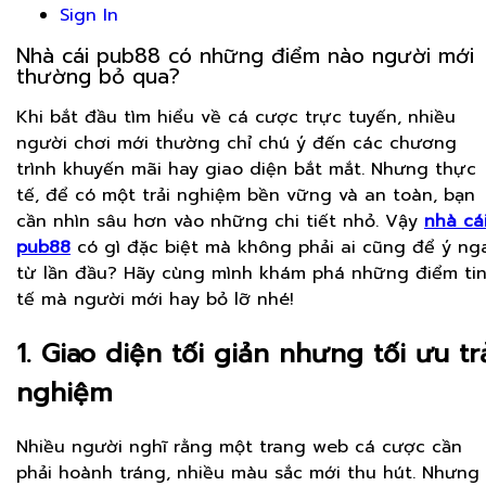
Sign In
Nhà cái pub88 có những điểm nào người mới
thường bỏ qua?
Khi bắt đầu tìm hiểu về cá cược trực tuyến, nhiều
người chơi mới thường chỉ chú ý đến các chương
trình khuyến mãi hay giao diện bắt mắt. Nhưng thực
tế, để có một trải nghiệm bền vững và an toàn, bạn
cần nhìn sâu hơn vào những chi tiết nhỏ. Vậy
nhà cá
pub88
có gì đặc biệt mà không phải ai cũng để ý ng
từ lần đầu? Hãy cùng mình khám phá những điểm ti
tế mà người mới hay bỏ lỡ nhé!
1. Giao diện tối giản nhưng tối ưu tr
nghiệm
Nhiều người nghĩ rằng một trang web cá cược cần
phải hoành tráng, nhiều màu sắc mới thu hút. Nhưng