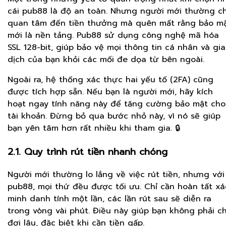
cái pub88 là độ an toàn. Nhưng người mới thường ch
quan tâm đến tiền thưởng mà quên mất rằng bảo m
mới là nền tảng. Pub88 sử dụng công nghệ mã hóa
SSL 128-bit, giúp bảo vệ mọi thông tin cá nhân và gi
dịch của bạn khỏi các mối đe dọa từ bên ngoài.
Ngoài ra, hệ thống xác thực hai yếu tố (2FA) cũng
được tích hợp sẵn. Nếu bạn là người mới, hãy kích
hoạt ngay tính năng này để tăng cường bảo mật cho
tài khoản. Đừng bỏ qua bước nhỏ này, vì nó sẽ giúp
bạn yên tâm hơn rất nhiều khi tham gia. 🔒
2.1. Quy trình rút tiền nhanh chóng
Người mới thường lo lắng về việc rút tiền, nhưng với
pub88, mọi thứ đều được tối ưu. Chỉ cần hoàn tất xá
minh danh tính một lần, các lần rút sau sẽ diễn ra
trong vòng vài phút. Điều này giúp bạn không phải c
đợi lâu, đặc biệt khi cần tiền gấp.