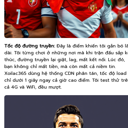
Tốc độ đường truyền:
Đây là điểm khiến tôi gắn bó l
dài. Tôi từng chơi ở những nơi mà khi trận đấu sắp k
thúc, đường truyền lại giật, lag, mất kết nối. Lúc đó,
bạn không chỉ mất tiền, mà còn mất cả niềm tin.
Xoilac365 dùng hệ thống CDN phân tán, tốc độ load
chỉ dưới 1 giây ngay cả giờ cao điểm. Tôi test thử tr
cả 4G và WiFi, đều mượt.