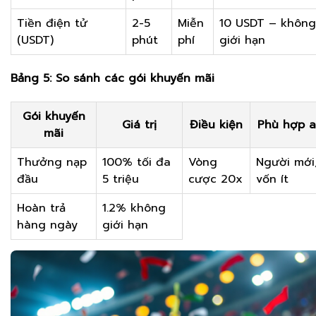
Tiền điện tử
2-5
Miễn
10 USDT – không
(USDT)
phút
phí
giới hạn
Bảng 5: So sánh các gói khuyến mãi
Gói khuyến
Giá trị
Điều kiện
Phù hợp a
mãi
Thưởng nạp
100% tối đa
Vòng
Người mới
đầu
5 triệu
cược 20x
vốn ít
Hoàn trả
1.2% không
hàng ngày
giới hạn