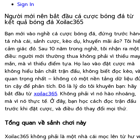
Sign In
Người mới nên bắt đầu cá cược bóng đá từ
kết quả bóng đá Xoilac365
Bạn mới vào nghề cá cược bóng đá, đứng trước hàn
tá nhà cái, sảnh cược, kèo dụ, khuyến mãi ảo? Tôi hi
cảm giác đó. Sau 10 năm trong nghề, tôi nhận ra một
điều: người mới thường thua không phải vì thiếu ma
mắn, mà vì thiếu điểm tựa. Họ lao vào đặt cược mà
không hiểu bản chất trận đấu, không biết đọc kèo, v
quan trọng nhất – không có một nền tảng dữ liệu đ
tin cậy để phân tích. Đó là lý do tôi khuyên bạn: hãy
bắt đầu từ
xoilac365
. Không phải vì nó hào nhoáng,
mà vì nó thực tế. Ở đây, bạn học cách đọc trận đấu
trước khi đặt cược, và điều đó thay đổi mọi thứ.
Tổng quan về sảnh chơi này
Xoilac365 không phải là một nhà cái mọc lên từ hư v