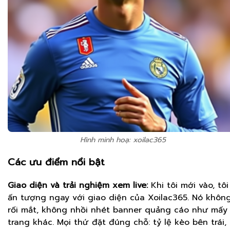
Hình minh hoạ: xoilac365
Các ưu điểm nổi bật
Giao diện và trải nghiệm xem live:
Khi tôi mới vào, tôi
ấn tượng ngay với giao diện của Xoilac365. Nó khôn
rối mắt, không nhồi nhét banner quảng cáo như mấy
trang khác. Mọi thứ đặt đúng chỗ: tỷ lệ kèo bên trái,