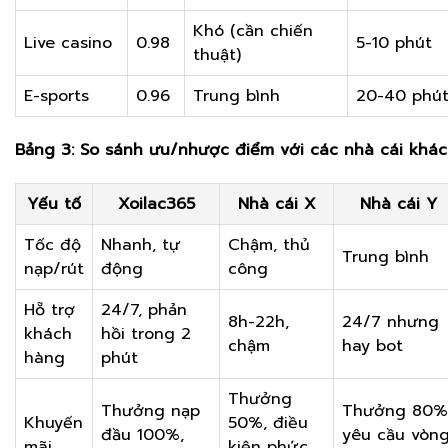
Khó (cần chiến
Live casino
0.98
5-10 phút
thuật)
E-sports
0.96
Trung bình
20-40 phú
Bảng 3: So sánh ưu/nhược điểm với các nhà cái khác
Yếu tố
Xoilac365
Nhà cái X
Nhà cái Y
Tốc độ
Nhanh, tự
Chậm, thủ
Trung bình
nạp/rút
động
công
Hỗ trợ
24/7, phản
8h-22h,
24/7 nhưng
khách
hồi trong 2
chậm
hay bot
hàng
phút
Thưởng
Thưởng nạp
Thưởng 80%
Khuyến
50%, điều
đầu 100%,
yêu cầu vòn
mãi
kiện phức