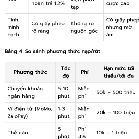
hoàn trả 1.2%
cược cao
tạp
Tính
Có giấy phé
Có giấy phép
Không rõ
minh
nhưng mờ
rõ ràng
nguồn gốc
bạch
ám
Bảng 4: So sánh phương thức nạp/rút
Tốc
Hạn mức tối
Phương thức
Phí
độ
thiểu/tối đa
Chuyển khoản
5-10
Miễn
50k – 500 triệu
ngân hàng
phút
phí
Ví điện tử (MoMo,
1-3
Miễn
20k – 100 triệu
ZaloPay)
phút
phí
5
Phí
Thẻ cào
10k – 1 triệu
phút
3%