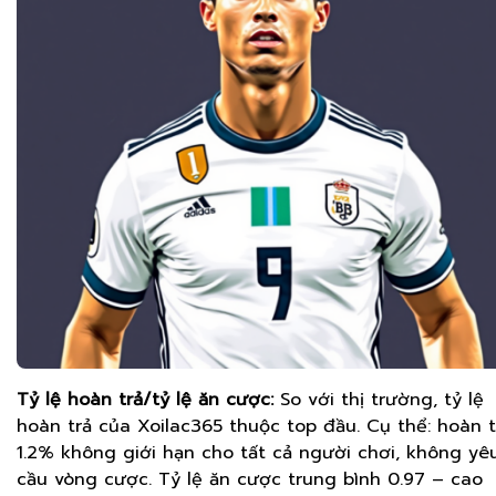
Tỷ lệ hoàn trả/tỷ lệ ăn cược:
So với thị trường, tỷ lệ
hoàn trả của Xoilac365 thuộc top đầu. Cụ thể: hoàn t
1.2% không giới hạn cho tất cả người chơi, không yê
cầu vòng cược. Tỷ lệ ăn cược trung bình 0.97 – cao