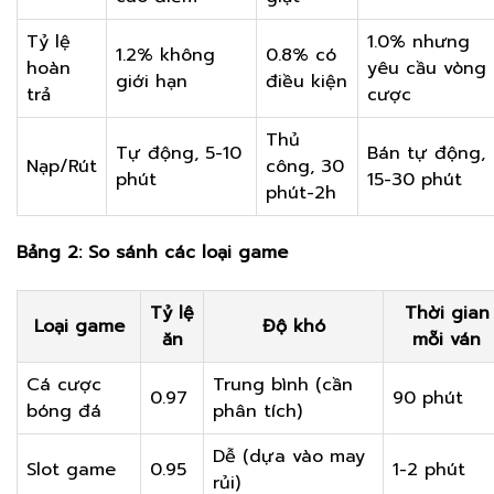
Tỷ lệ
1.0% nhưng
1.2% không
0.8% có
hoàn
yêu cầu vòng
giới hạn
điều kiện
trả
cược
Thủ
Tự động, 5-10
Bán tự động,
Nạp/Rút
công, 30
phút
15-30 phút
phút-2h
Bảng 2: So sánh các loại game
Tỷ lệ
Thời gian
Loại game
Độ khó
ăn
mỗi ván
Cá cược
Trung bình (cần
0.97
90 phút
bóng đá
phân tích)
Dễ (dựa vào may
Slot game
0.95
1-2 phút
rủi)