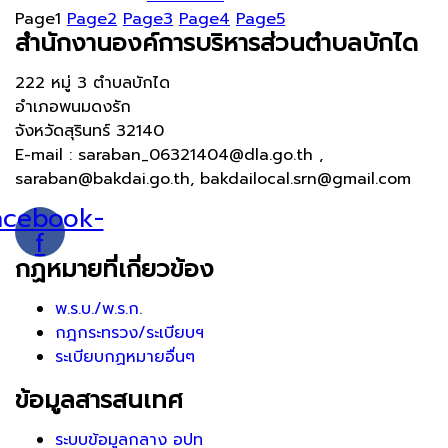
Page
1
Page
2
Page
3
Page
4
Page
5
สำนักงานองค์การบริหารส่วนตำบลบักได
222 หมู่ 3 ตำบลบักได
อำเภอพนมดงรัก
จังหวัดสุรินทร์ 32140
E-mail : saraban_06321404@dla.go.th ,
saraban@bakdai.go.th, bakdailocal.srn@gmail.com
acebook-
f
กฏหมายที่เกี่ยวข้อง
พ.ร.บ./พ.ร.ก.
กฎกระทรวง/ระเบียบฯ
ระเบียบกฏหมายอื่นๆ
ข้อมูลสารสนเทศ
ระบบข้อมูลกลาง อปท