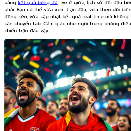
bảng
kết quả bóng đá
live ở giữa, lịch sử đối đầu bê
phải. Bạn có thể vừa xem trận đấu, vừa theo dõi biế
động kèo, vừa cập nhật kết quả real-time mà không
cần chuyển tab. Cảm giác như ngồi trong phòng điề
khiển trận đấu vậy.