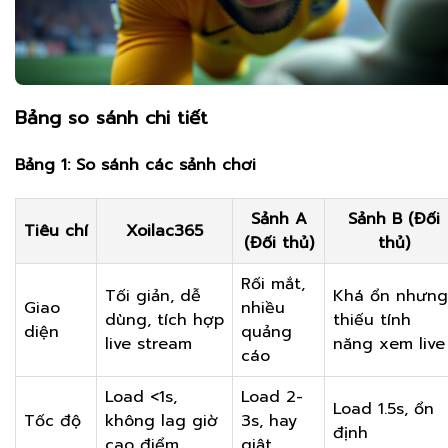
Bảng so sánh chi tiết
Bảng 1: So sánh các sảnh chơi
Sảnh A
Sảnh B (Đối
Tiêu chí
Xoilac365
(Đối thủ)
thủ)
Rối mắt,
Tối giản, dễ
Khá ổn nhưng
Giao
nhiều
dùng, tích hợp
thiếu tính
diện
quảng
live stream
năng xem live
cáo
Load <1s,
Load 2-
Load 1.5s, ổn
Tốc độ
không lag giờ
3s, hay
định
cao điểm
giật