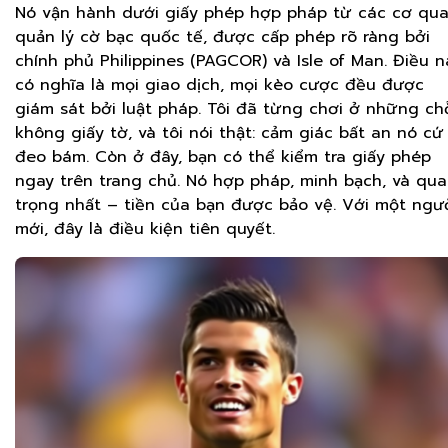
Nó vận hành dưới giấy phép hợp pháp từ các cơ qu
quản lý cờ bạc quốc tế, được cấp phép rõ ràng bởi
chính phủ Philippines (PAGCOR) và Isle of Man. Điều n
có nghĩa là mọi giao dịch, mọi kèo cược đều được
giám sát bởi luật pháp. Tôi đã từng chơi ở những ch
không giấy tờ, và tôi nói thật: cảm giác bất an nó cứ
đeo bám. Còn ở đây, bạn có thể kiểm tra giấy phép
ngay trên trang chủ. Nó hợp pháp, minh bạch, và qu
trọng nhất – tiền của bạn được bảo vệ. Với một ngư
mới, đây là điều kiện tiên quyết.