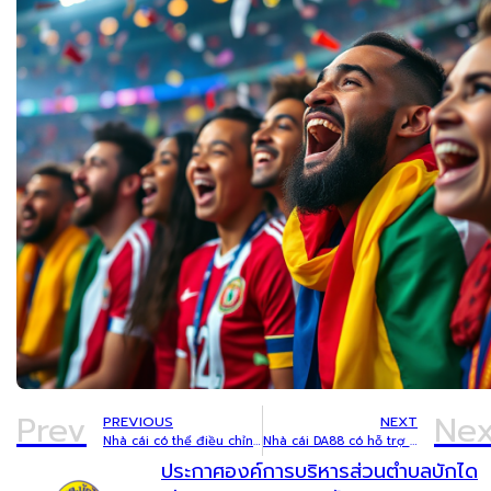
Prev
Nex
PREVIOUS
NEXT
Nhà cái có thể điều chỉnh kèo theo biến động bảng xếp hạng không? Phân tích từ dân chơi 10 năm
Nhà cái DA88 có hỗ trợ trải nghiệm ổn định trên trình duyệt không?
ประกาศองค์การบริหารส่วนตำบลบักได