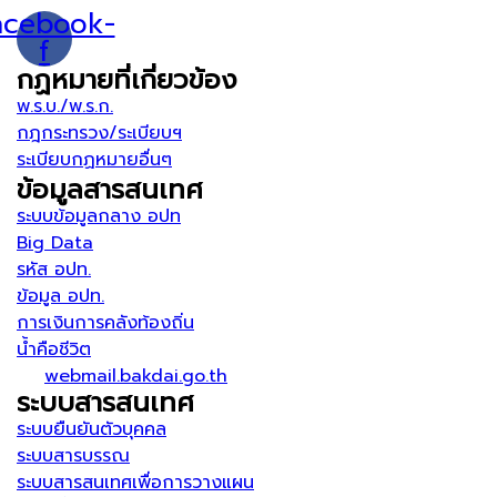
acebook-
f
กฏหมายที่เกี่ยวข้อง
พ.ร.บ./พ.ร.ก.
กฎกระทรวง/ระเบียบฯ
ระเบียบกฏหมายอื่นๆ
ข้อมูลสารสนเทศ
ระบบข้อมูลกลาง อปท
Big Data
รหัส อปท.
ข้อมูล อปท.
การเงินการคลังท้องถิ่น
น้ำคือชีวิต
webmail.bakdai.go.th
ระบบสารสนเทศ
ระบบยืนยันตัวบุคคล
ระบบสารบรรณ
ระบบสารสนเทศเพื่อการวางแผน