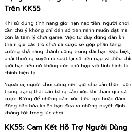
Trên KK55
Khi sử dụng tính năng giới hạn nạp tiền, người chơi
cần chú ý không chỉ đến số tiền mình muốn đặt mà
còn là tâm lý chơi game. Việc tư duy đúng đắn khi
tham gia các trò chơi cá cược sẽ góp phần tăng
cường khả năng thành công trong dài hạn. Đặc biệt,
phải thường xuyên rà soát lại số tiền nạp và điều chỉ
giới hạn nếu nó không còn phù hợp với tình hình tài
chính hiện tại.
Ngoài ra, người chơi cũng nên giữ cho bản thân luôn
trong trạng thái cân bằng cảm xúc khi tham gia cá
cược. Đừng để những cảm xúc tiêu cực hoặc đám
đông bão hòa khiến bạn đưa ra những quyết định
không tốt trong lúc chơi.
KK55: Cam Kết Hỗ Trợ Người Dùng