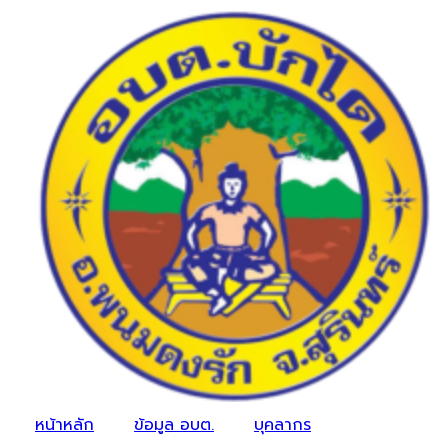
หน้าหลัก
ข้อมูล อบต.
บุคลากร