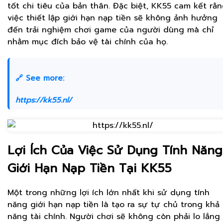
tốt chi tiêu của bản thân. Đặc biệt, KK55 cam kết rằ
việc thiết lập giới hạn nạp tiền sẽ không ảnh hưởng
đến trải nghiệm chơi game của người dùng mà chỉ
nhằm mục đích bảo vệ tài chính của họ.
🔗 See more:
https://kk55.nl/
Lợi Ích Của Việc Sử Dụng Tính Năng
Giới Hạn Nạp Tiền Tại KK55
Một trong những lợi ích lớn nhất khi sử dụng tính
năng giới hạn nạp tiền là tạo ra sự tự chủ trong khả
năng tài chính. Người chơi sẽ không còn phải lo lắng