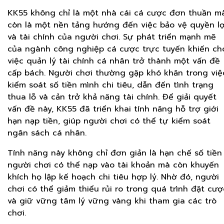
KK55 không chỉ là một nhà cái cá cược đơn thuần m
còn là một nền tảng hướng đến việc bảo vệ quyền lợ
và tài chính của người chơi. Sự phát triển mạnh mẽ
của ngành công nghiệp cá cược trực tuyến khiến ch
việc quản lý tài chính cá nhân trở thành một vấn đề
cấp bách. Người chơi thường gặp khó khăn trong việ
kiểm soát số tiền mình chi tiêu, dẫn đến tình trạng
thua lỗ và cản trở khả năng tài chính. Để giải quyết
vấn đề này, KK55 đã triển khai tính năng hỗ trợ giới
hạn nạp tiền, giúp người chơi có thể tự kiểm soát
ngân sách cá nhân.
Tính năng này không chỉ đơn giản là hạn chế số tiền
người chơi có thể nạp vào tài khoản mà còn khuyến
khích họ lập kế hoạch chi tiêu hợp lý. Nhờ đó, người
chơi có thể giảm thiểu rủi ro trong quá trình đặt cượ
và giữ vững tâm lý vững vàng khi tham gia các trò
chơi.