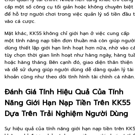
cấp một số công cụ tối giản hoặc không chuyên biệt
để hỗ trợ người chơi trong việc quản lý số tiền đầu 
vào cá cược.
Mặt khác, KK55 không chỉ giới hạn ở việc cung cấp
một tính năng nạp tiền đơn thuần mà còn giúp ngườ
dùng thiết lập giới hạn linh hoạt hơn nữa, nhờ vào c
tùy chọn thời gian linh hoạt như hàng ngày, hàng tu
hoặc hàng tháng. Bên cạnh đó, giao diện thân thiện
và dễ sử dụng giúp người dùng dễ dàng quản lý tài
khoản cũng như theo dõi tình hình tài chính cá nhân.
Đánh Giá Tính Hiệu Quả Của Tính
Năng Giới Hạn Nạp Tiền Trên KK55
Dựa Trên Trải Nghiệm Người Dùng
Sự hiệu quả của tính năng giới hạn nạp tiền trên KK