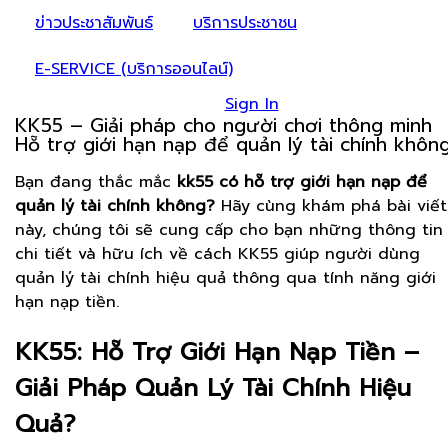
ข่าวประชาสัมพันธ์
บริการประชาชน
E-SERVICE (บริการออนไลน์)
Sign In
KK55 – Giải pháp cho người chơi thông minh
Hỗ trợ giới hạn nạp để quản lý tài chính khôn
Bạn đang thắc mắc
kk55 có hỗ trợ giới hạn nạp để
quản lý tài chính không?
Hãy cùng khám phá bài viết
này, chúng tôi sẽ cung cấp cho bạn những thông tin
chi tiết và hữu ích về cách KK55 giúp người dùng
quản lý tài chính hiệu quả thông qua tính năng giới
hạn nạp tiền.
KK55: Hỗ Trợ Giới Hạn Nạp Tiền –
Giải Pháp Quản Lý Tài Chính Hiệu
Quả?