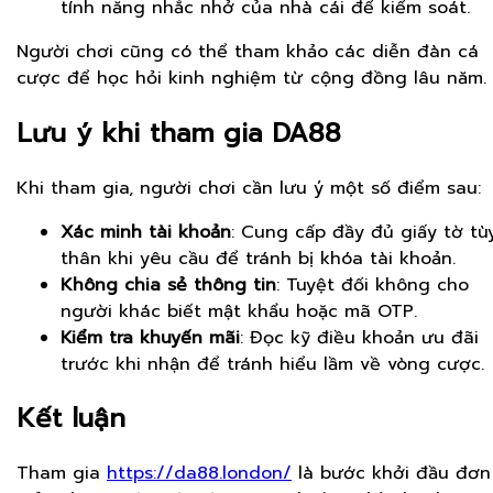
tính năng nhắc nhở của nhà cái để kiểm soát.
Người chơi cũng có thể tham khảo các diễn đàn cá
cược để học hỏi kinh nghiệm từ cộng đồng lâu năm.
Lưu ý khi tham gia DA88
Khi tham gia, người chơi cần lưu ý một số điểm sau:
Xác minh tài khoản
: Cung cấp đầy đủ giấy tờ tù
thân khi yêu cầu để tránh bị khóa tài khoản.
Không chia sẻ thông tin
: Tuyệt đối không cho
người khác biết mật khẩu hoặc mã OTP.
Kiểm tra khuyến mãi
: Đọc kỹ điều khoản ưu đãi
trước khi nhận để tránh hiểu lầm về vòng cược.
Kết luận
Tham gia
https://da88.london/
là bước khởi đầu đơn