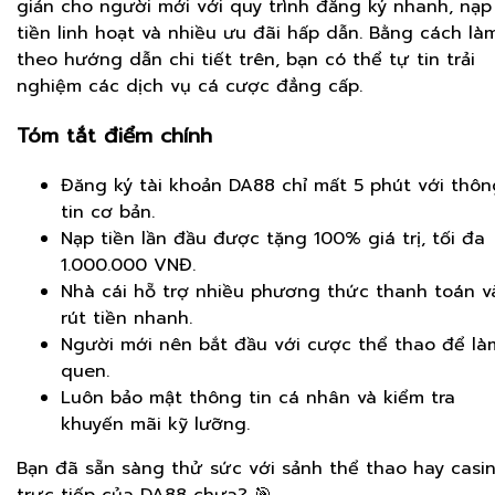
giản cho người mới với quy trình đăng ký nhanh, nạp
tiền linh hoạt và nhiều ưu đãi hấp dẫn. Bằng cách là
theo hướng dẫn chi tiết trên, bạn có thể tự tin trải
nghiệm các dịch vụ cá cược đẳng cấp.
Tóm tắt điểm chính
Đăng ký tài khoản DA88 chỉ mất 5 phút với thôn
tin cơ bản.
Nạp tiền lần đầu được tặng 100% giá trị, tối đa
1.000.000 VNĐ.
Nhà cái hỗ trợ nhiều phương thức thanh toán v
rút tiền nhanh.
Người mới nên bắt đầu với cược thể thao để là
quen.
Luôn bảo mật thông tin cá nhân và kiểm tra
khuyến mãi kỹ lưỡng.
Bạn đã sẵn sàng thử sức với sảnh thể thao hay casi
trực tiếp của DA88 chưa? 🎯