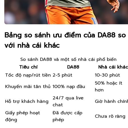
Bảng so sánh ưu điểm của DA88 so
với nhà cái khác
So sánh DA88 và một số nhà cái phổ biến
Tiêu chí
DA88
Nhà cái khác
Tốc độ nạp/rút tiền
2-5 phút
10-30 phút
50% hoặc ít
Khuyến mãi tân thủ
100% nạp đầu
hơn
24/7 qua live
Hỗ trợ khách hàng
Giờ hành chín
chat
Giấy phép hoạt
Đã được cấp
Chưa rõ ràng
động
phép