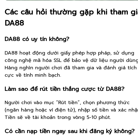
Các câu hỏi thường gặp khi tham gi
DA88
DA88 có uy tín không?
DA88 hoạt động dưới giấy phép hợp pháp, sử dụng
công nghệ mã hóa SSL để bảo vệ dữ liệu người dùng
Hàng nghìn người chơi đã tham gia và đánh giá tích
cực về tính minh bạch.
Làm sao để rút tiền thắng cược từ DA88?
Người chơi vào mục “Rút tiền”, chọn phương thức
(ngân hàng hoặc ví điện tử), nhập số tiền và xác nhậ
Tiền sẽ về tài khoản trong vòng 5-10 phút.
Có cần nạp tiền ngay sau khi đăng ký không?