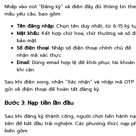
Nhấp vào nút “Đăng ký” và điền đầy đủ thông tin th
mẫu yêu cầu, bao gồm:
Tên đăng nhập
: Chọn tên duy nhất, từ 6-15 ký tự
Mật khẩu
: Kết hợp chữ hoa, chữ thường và số đ
bảo mật.
Số điện thoại
: Nhập số điện thoại chính chủ để
nhận mã xác thực.
Email
: Dùng email hợp lệ để khôi phục tài khoản
khi cần.
Sau khi điền xong, nhấn “Xác nhận” và nhập mã OTP
gửi về điện thoại để hoàn tất đăng ký.
Bước 3: Nạp tiền lần đầu
Sau khi đăng ký thành công, người chơi tiến hành n
tiền để bắt đầu trải nghiệm. Các phương thức nạp p
biến gồm: