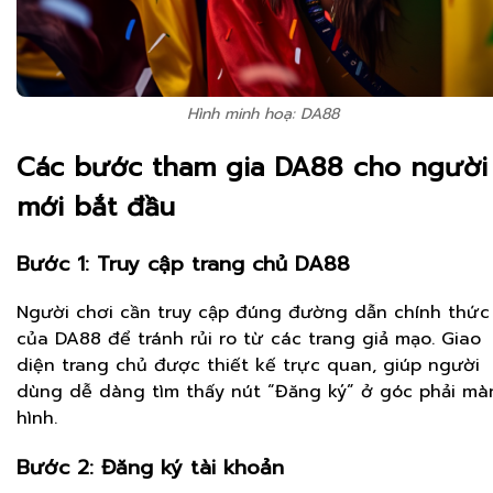
Hình minh hoạ: DA88
Các bước tham gia DA88 cho người
mới bắt đầu
Bước 1: Truy cập trang chủ DA88
Người chơi cần truy cập đúng đường dẫn chính thức
của DA88 để tránh rủi ro từ các trang giả mạo. Giao
diện trang chủ được thiết kế trực quan, giúp người
dùng dễ dàng tìm thấy nút “Đăng ký” ở góc phải mà
hình.
Bước 2: Đăng ký tài khoản