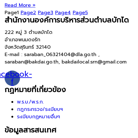
Read More »
Page
1
Page
2
Page
3
Page
4
Page
5
สำนักงานองค์การบริหารส่วนตำบลบักได
222 หมู่ 3 ตำบลบักได
อำเภอพนมดงรัก
จังหวัดสุรินทร์ 32140
E-mail : saraban_06321404@dla.go.th ,
saraban@bakdai.go.th, bakdailocal.srn@gmail.com
acebook-
f
กฏหมายที่เกี่ยวข้อง
พ.ร.บ./พ.ร.ก.
กฎกระทรวง/ระเบียบฯ
ระเบียบกฏหมายอื่นๆ
ข้อมูลสารสนเทศ