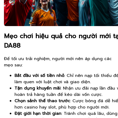
Mẹo chơi hiệu quả cho người mới tạ
DA88
Để tối ưu trải nghiệm, người mới nên áp dụng các
mẹo sau:
Bắt đầu với số tiền nhỏ
: Chỉ nên nạp tối thiểu đ
làm quen với luật chơi và giao diện.
Tận dụng khuyến mãi
: Nhận ưu đãi nạp lần đầu 
hoàn trả hàng tuần để kéo dài vốn cược.
Chọn sảnh thể thao trước
: Cược bóng đá dễ hi
hơn casino hay slot, phù hợp cho người mới.
Đặt giới hạn thời gian
: Tránh chơi quá lâu, dùng