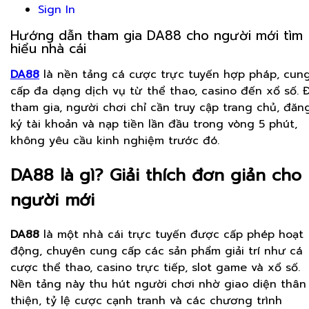
Sign In
Hướng dẫn tham gia DA88 cho người mới tìm
hiểu nhà cái
DA88
là nền tảng cá cược trực tuyến hợp pháp, cun
cấp đa dạng dịch vụ từ thể thao, casino đến xổ số. 
tham gia, người chơi chỉ cần truy cập trang chủ, đăn
ký tài khoản và nạp tiền lần đầu trong vòng 5 phút,
không yêu cầu kinh nghiệm trước đó.
DA88 là gì? Giải thích đơn giản cho
người mới
DA88
là một nhà cái trực tuyến được cấp phép hoạt
động, chuyên cung cấp các sản phẩm giải trí như cá
cược thể thao, casino trực tiếp, slot game và xổ số.
Nền tảng này thu hút người chơi nhờ giao diện thân
thiện, tỷ lệ cược cạnh tranh và các chương trình