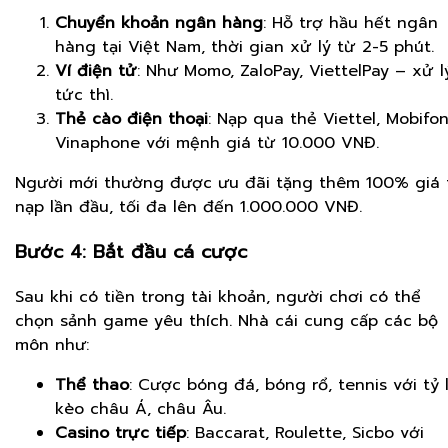
Chuyển khoản ngân hàng
: Hỗ trợ hầu hết ngân
hàng tại Việt Nam, thời gian xử lý từ 2-5 phút.
Ví điện tử
: Như Momo, ZaloPay, ViettelPay – xử l
tức thì.
Thẻ cào điện thoại
: Nạp qua thẻ Viettel, Mobifon
Vinaphone với mệnh giá từ 10.000 VNĐ.
Người mới thường được ưu đãi tặng thêm 100% giá t
nạp lần đầu, tối đa lên đến 1.000.000 VNĐ.
Bước 4: Bắt đầu cá cược
Sau khi có tiền trong tài khoản, người chơi có thể
chọn sảnh game yêu thích. Nhà cái cung cấp các bộ
môn như:
Thể thao
: Cược bóng đá, bóng rổ, tennis với tỷ 
kèo châu Á, châu Âu.
Casino trực tiếp
: Baccarat, Roulette, Sicbo với