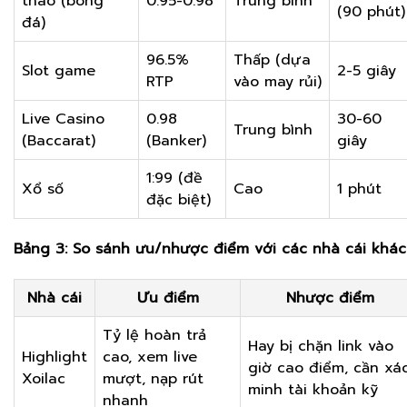
thao (bóng
0.95-0.98
Trung bình
(90 phút)
đá)
96.5%
Thấp (dựa
Slot game
2-5 giây
RTP
vào may rủi)
Live Casino
0.98
30-60
Trung bình
(Baccarat)
(Banker)
giây
1:99 (đề
Xổ số
Cao
1 phút
đặc biệt)
Bảng 3: So sánh ưu/nhược điểm với các nhà cái khác
Nhà cái
Ưu điểm
Nhược điểm
Tỷ lệ hoàn trả
Hay bị chặn link vào
Highlight
cao, xem live
giờ cao điểm, cần xá
Xoilac
mượt, nạp rút
minh tài khoản kỹ
nhanh