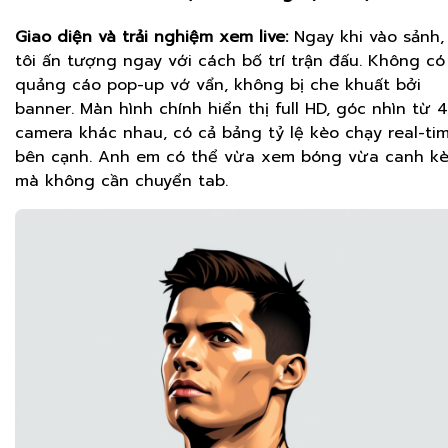
Giao diện và trải nghiệm xem live:
Ngay khi vào sảnh,
tôi ấn tượng ngay với cách bố trí trận đấu. Không có
quảng cáo pop-up vớ vẩn, không bị che khuất bởi
banner. Màn hình chính hiển thị full HD, góc nhìn từ 4
camera khác nhau, có cả bảng tỷ lệ kèo chạy real-ti
bên cạnh. Anh em có thể vừa xem bóng vừa canh k
mà không cần chuyển tab.