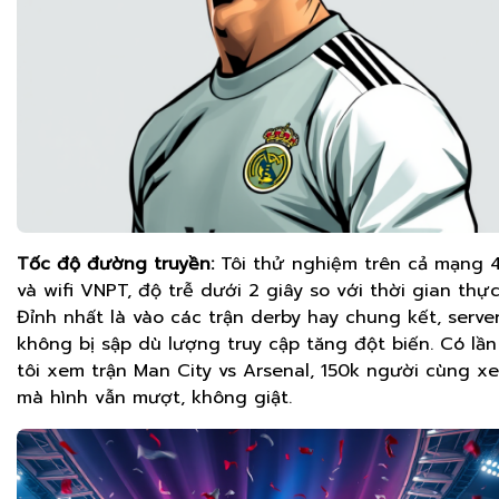
Tốc độ đường truyền:
Tôi thử nghiệm trên cả mạng 
và wifi VNPT, độ trễ dưới 2 giây so với thời gian thực
Đỉnh nhất là vào các trận derby hay chung kết, serve
không bị sập dù lượng truy cập tăng đột biến. Có lần
tôi xem trận Man City vs Arsenal, 150k người cùng x
mà hình vẫn mượt, không giật.