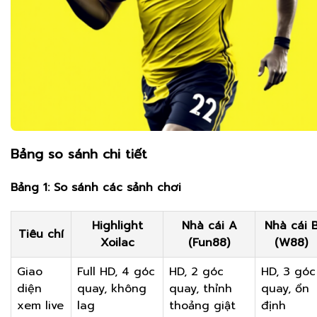
Bảng so sánh chi tiết
Bảng 1: So sánh các sảnh chơi
Highlight
Nhà cái A
Nhà cái 
Tiêu chí
Xoilac
(Fun88)
(W88)
Giao
Full HD, 4 góc
HD, 2 góc
HD, 3 góc
diện
quay, không
quay, thỉnh
quay, ổn
xem live
lag
thoảng giật
định