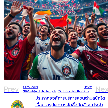
Prev
Nex
PREVIOUS
NEXT
FB88 nhận định derby hấp dẫn nhất tuần: Cơ hội săn kèo thơm cho dân chơi cá cược
Cách đọc lịch thi đấu xoilac để chọn trận ít rủi ro hơn
ประกาศองค์การบริหารส่วนตำบลบักได
เรื่อง สรุปผลการจัดซื้อจัดจ้าง ประจำ