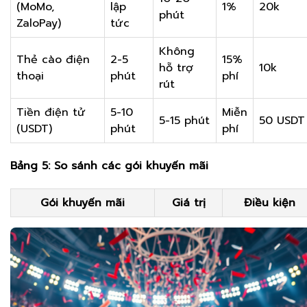
(MoMo,
lập
1%
20k
phút
ZaloPay)
tức
Không
Thẻ cào điện
2-5
15%
hỗ trợ
10k
thoại
phút
phí
rút
Tiền điện tử
5-10
Miễn
5-15 phút
50 USDT
(USDT)
phút
phí
Bảng 5: So sánh các gói khuyến mãi
Gói khuyến mãi
Giá trị
Điều kiện