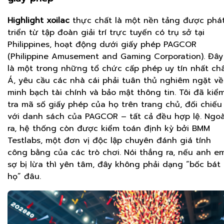
Highlight xoilac
thực chất là một nền tảng được phá
triển từ tập đoàn giải trí trực tuyến có trụ sở tại
Philippines, hoạt động dưới giấy phép PAGCOR
(Philippine Amusement and Gaming Corporation). Đây
là một trong những tổ chức cấp phép uy tín nhất ch
Á, yêu cầu các nhà cái phải tuân thủ nghiêm ngặt về
minh bạch tài chính và bảo mật thông tin. Tôi đã kiể
tra mã số giấy phép của họ trên trang chủ, đối chiếu
với danh sách của PAGCOR – tất cả đều hợp lệ. Ngoà
ra, hệ thống còn được kiểm toán định kỳ bởi BMM
Testlabs, một đơn vị độc lập chuyên đánh giá tính
công bằng của các trò chơi. Nói thẳng ra, nếu anh e
sợ bị lừa thì yên tâm, đây không phải dạng “bốc bát
họ” đâu.