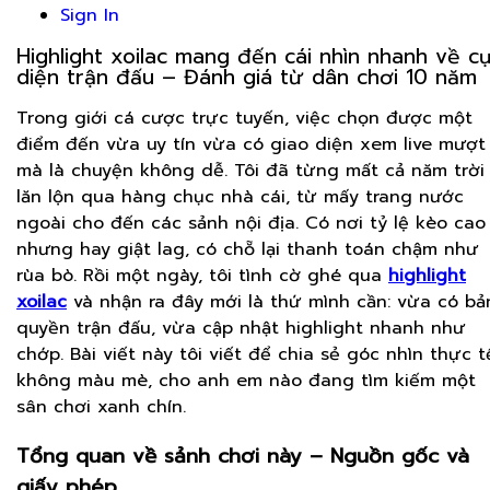
Sign In
Highlight xoilac mang đến cái nhìn nhanh về c
diện trận đấu – Đánh giá từ dân chơi 10 năm
Trong giới cá cược trực tuyến, việc chọn được một
điểm đến vừa uy tín vừa có giao diện xem live mượt
mà là chuyện không dễ. Tôi đã từng mất cả năm trời
lăn lộn qua hàng chục nhà cái, từ mấy trang nước
ngoài cho đến các sảnh nội địa. Có nơi tỷ lệ kèo cao
nhưng hay giật lag, có chỗ lại thanh toán chậm như
rùa bò. Rồi một ngày, tôi tình cờ ghé qua
highlight
xoilac
và nhận ra đây mới là thứ mình cần: vừa có bả
quyền trận đấu, vừa cập nhật highlight nhanh như
chớp. Bài viết này tôi viết để chia sẻ góc nhìn thực t
không màu mè, cho anh em nào đang tìm kiếm một
sân chơi xanh chín.
Tổng quan về sảnh chơi này – Nguồn gốc và
giấy phép