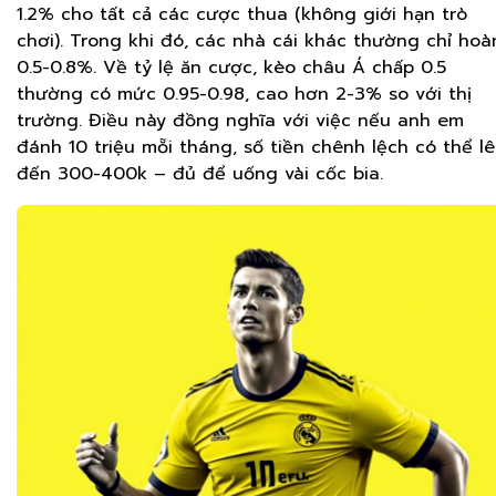
1.2% cho tất cả các cược thua (không giới hạn trò
chơi). Trong khi đó, các nhà cái khác thường chỉ hoà
0.5-0.8%. Về tỷ lệ ăn cược, kèo châu Á chấp 0.5
thường có mức 0.95-0.98, cao hơn 2-3% so với thị
trường. Điều này đồng nghĩa với việc nếu anh em
đánh 10 triệu mỗi tháng, số tiền chênh lệch có thể l
đến 300-400k – đủ để uống vài cốc bia.