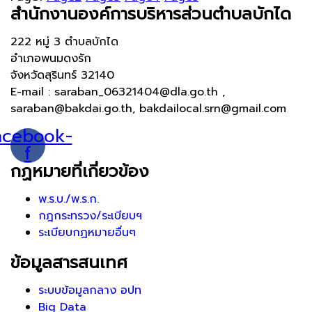
สำนักงานองค์การบริหารส่วนตำบลบักได
222 หมู่ 3 ตำบลบักได
อำเภอพนมดงรัก
จังหวัดสุรินทร์ 32140
E-mail : saraban_06321404@dla.go.th ,
saraban@bakdai.go.th, bakdailocal.srn@gmail.com
acebook-
f
กฏหมายที่เกี่ยวข้อง
พ.ร.บ./พ.ร.ก.
กฎกระทรวง/ระเบียบฯ
ระเบียบกฏหมายอื่นๆ
ข้อมูลสารสนเทศ
ระบบข้อมูลกลาง อปท
Big Data