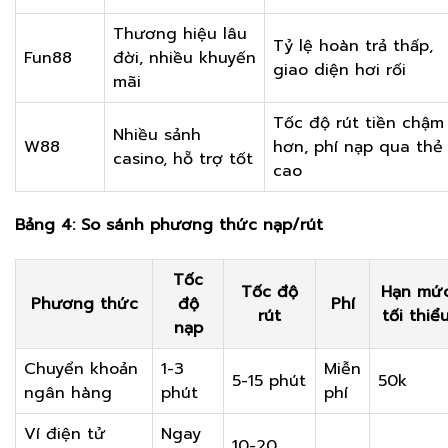
Thương hiệu lâu
Tỷ lệ hoàn trả thấp,
Fun88
đời, nhiều khuyến
giao diện hơi rối
mãi
Tốc độ rút tiền chậm
Nhiều sảnh
W88
hơn, phí nạp qua thẻ
casino, hỗ trợ tốt
cao
Bảng 4: So sánh phương thức nạp/rút
Tốc
Tốc độ
Hạn mứ
Phương thức
độ
Phí
rút
tối thiể
nạp
Chuyển khoản
1-3
Miễn
5-15 phút
50k
ngân hàng
phút
phí
Ví điện tử
Ngay
10-20