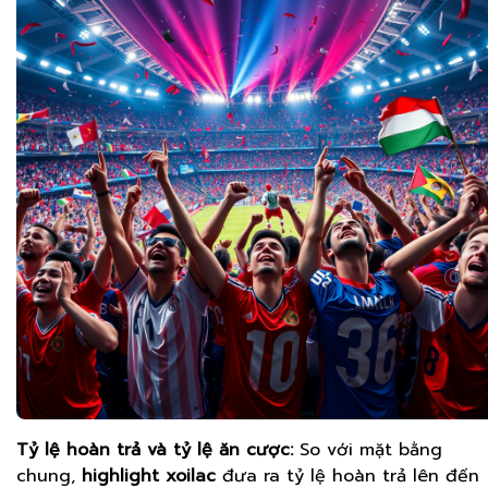
Tỷ lệ hoàn trả và tỷ lệ ăn cược:
So với mặt bằng
chung,
highlight xoilac
đưa ra tỷ lệ hoàn trả lên đến