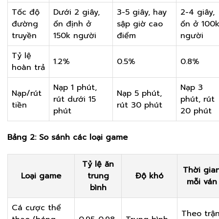
Tốc độ
Dưới 2 giây,
3-5 giây, hay
2-4 giây,
đường
ổn định ở
sập giờ cao
ổn ở 100
truyền
150k người
điểm
người
Tỷ lệ
1.2%
0.5%
0.8%
hoàn trả
Nạp 1 phút,
Nạp 3
Nạp/rút
Nạp 5 phút,
rút dưới 15
phút, rút
tiền
rút 30 phút
phút
20 phút
Bảng 2: So sánh các loại game
Tỷ lệ ăn
Thời gia
Loại game
trung
Độ khó
mỗi ván
bình
Cá cược thể
Theo trậ