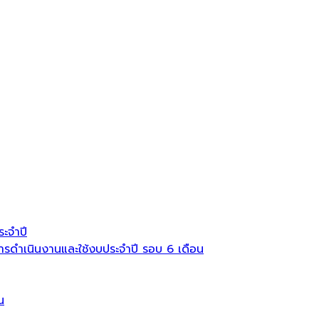
ะจำปี
ดำเนินงานและใช้งบประจำปี รอบ 6 เดือน
น