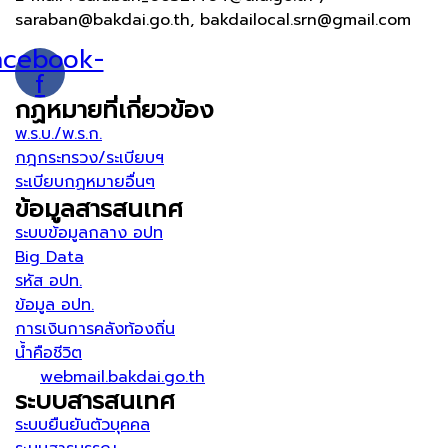
saraban@bakdai.go.th, bakdailocal.srn@gmail.com
acebook-
f
กฏหมายที่เกี่ยวข้อง
พ.ร.บ./พ.ร.ก.
กฎกระทรวง/ระเบียบฯ
ระเบียบกฏหมายอื่นๆ
ข้อมูลสารสนเทศ
ระบบข้อมูลกลาง อปท
Big Data
รหัส อปท.
ข้อมูล อปท.
การเงินการคลังท้องถิ่น
น้ำคือชีวิต
webmail.bakdai.go.th
ระบบสารสนเทศ
ระบบยืนยันตัวบุคคล