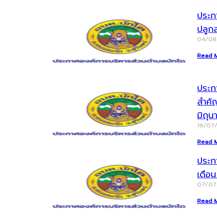
ประก
ปลูก
04/0
Read 
ประกา
สำคั
มิถุ
16/07
Read 
ประก
เดือ
07/0
Read 