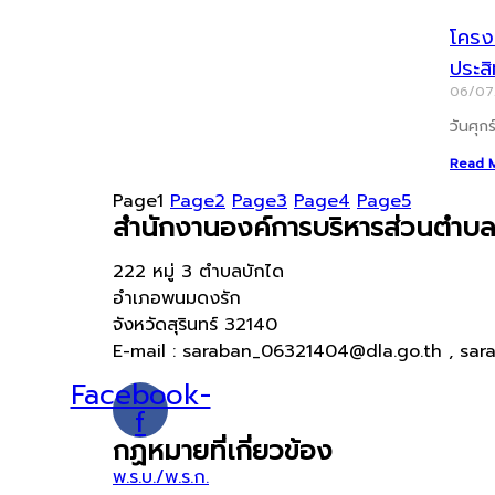
โครงก
ประส
06/0
วันศุก
Read 
Page
1
Page
2
Page
3
Page
4
Page
5
สำนักงานองค์การบริหารส่วนตำบล
222 หมู่ 3 ตำบลบักได
อำเภอพนมดงรัก
จังหวัดสุรินทร์ 32140
E-mail : saraban_06321404@dla.go.th , sar
Facebook-
f
กฏหมายที่เกี่ยวข้อง
พ.ร.บ./พ.ร.ก.