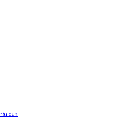
วาใน อปท.