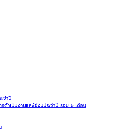
ะจำปี
ดำเนินงานและใช้งบประจำปี รอบ 6 เดือน
น