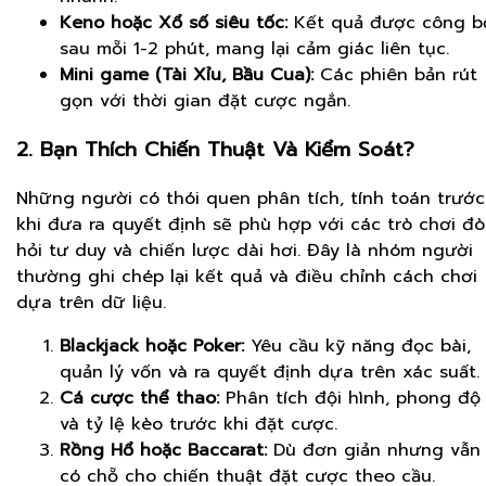
Keno hoặc Xổ số siêu tốc:
Kết quả được công b
sau mỗi 1-2 phút, mang lại cảm giác liên tục.
Mini game (Tài Xỉu, Bầu Cua):
Các phiên bản rút
gọn với thời gian đặt cược ngắn.
2. Bạn Thích Chiến Thuật Và Kiểm Soát?
Những người có thói quen phân tích, tính toán trước
khi đưa ra quyết định sẽ phù hợp với các trò chơi đò
hỏi tư duy và chiến lược dài hơi. Đây là nhóm người
thường ghi chép lại kết quả và điều chỉnh cách chơi
dựa trên dữ liệu.
Blackjack hoặc Poker:
Yêu cầu kỹ năng đọc bài,
quản lý vốn và ra quyết định dựa trên xác suất.
Cá cược thể thao:
Phân tích đội hình, phong độ
và tỷ lệ kèo trước khi đặt cược.
Rồng Hổ hoặc Baccarat:
Dù đơn giản nhưng vẫn
có chỗ cho chiến thuật đặt cược theo cầu.