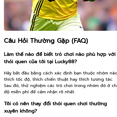
Câu Hỏi Thường Gặp (FAQ)
Làm thế nào để biết trò chơi nào phù hợp với
thói quen của tôi tại Lucky88?
Hãy bắt đầu bằng cách xác định bạn thuộc nhóm nào
thích tốc độ, thích chiến thuật hay thích tương tác.
Sau đó, thử nghiệm các trò chơi trong nhóm đó ở c
độ miễn phí để cảm nhận rõ nhất.
Tôi có nên thay đổi thói quen chơi thường
xuyên không?