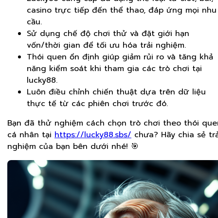
casino trực tiếp đến thể thao, đáp ứng mọi nhu
cầu.
Sử dụng chế độ chơi thử và đặt giới hạn
vốn/thời gian để tối ưu hóa trải nghiệm.
Thói quen ổn định giúp giảm rủi ro và tăng khả
năng kiểm soát khi tham gia các trò chơi tại
lucky88.
Luôn điều chỉnh chiến thuật dựa trên dữ liệu
thực tế từ các phiên chơi trước đó.
Bạn đã thử nghiệm cách chọn trò chơi theo thói que
cá nhân tại
https://lucky88.sbs/
chưa? Hãy chia sẻ trả
nghiệm của bạn bên dưới nhé! 🎯