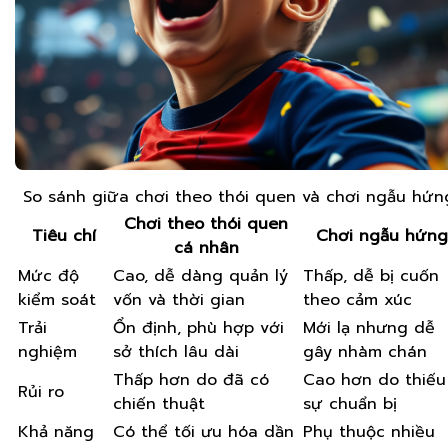
So sánh giữa chơi theo thói quen và chơi ngẫu hứn
Chơi theo thói quen
Tiêu chí
Chơi ngẫu hứng
cá nhân
Mức độ
Cao, dễ dàng quản lý
Thấp, dễ bị cuốn
kiểm soát
vốn và thời gian
theo cảm xúc
Trải
Ổn định, phù hợp với
Mới lạ nhưng dễ
nghiệm
sở thích lâu dài
gây nhàm chán
Thấp hơn do đã có
Cao hơn do thiếu
Rủi ro
chiến thuật
sự chuẩn bị
Khả năng
Có thể tối ưu hóa dần
Phụ thuộc nhiều