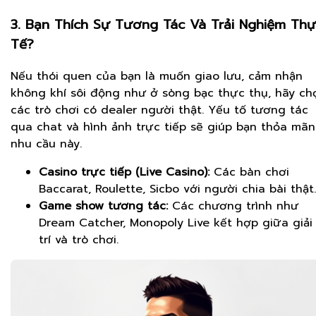
3. Bạn Thích Sự Tương Tác Và Trải Nghiệm Th
Tế?
Nếu thói quen của bạn là muốn giao lưu, cảm nhận
không khí sôi động như ở sòng bạc thực thụ, hãy ch
các trò chơi có dealer người thật. Yếu tố tương tác
qua chat và hình ảnh trực tiếp sẽ giúp bạn thỏa mãn
nhu cầu này.
Casino trực tiếp (Live Casino):
Các bàn chơi
Baccarat, Roulette, Sicbo với người chia bài thật.
Game show tương tác:
Các chương trình như
Dream Catcher, Monopoly Live kết hợp giữa giải
trí và trò chơi.