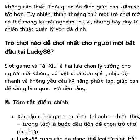
Không cần thiết. Thói quen ổn định giúp bạn kiểm so
tốt hơn. Tuy nhiên, thỉnh thoảng thử một trò chơi mớ
có thể mang lại trải nghiệm thú vị, nhưng hãy duy trì
chiến thuật quản lý vốn đã định.
Trò chơi nào dễ chơi nhất cho người mới bắt
đầu tại Lucky88?
Slot game và Tài Xỉu là hai lựa chọn lý tưởng cho
người mới. Chúng có luật chơi đơn giản, nhịp độ
nhanh và không yêu cầu kỹ năng phức tạp, giúp bạn
dễ dàng làm quen với nền tảng.
📝 Tóm tắt điểm chính
Xác định thói quen cá nhân (nhanh – chiến thu
– tương tác) là bước đầu tiên để chọn trò chơi
phù hợp.
Lucky88 cung cấp đa dạng thể loại từ slot, bài,