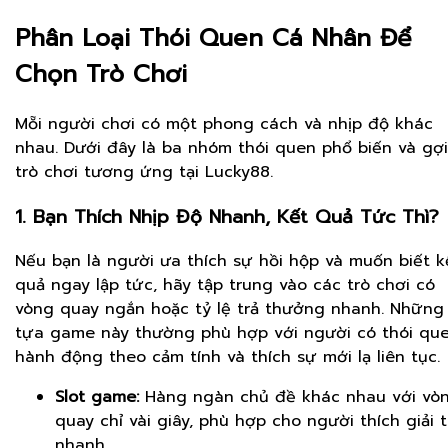
Phân Loại Thói Quen Cá Nhân Để
Chọn Trò Chơi
Mỗi người chơi có một phong cách và nhịp độ khác
nhau. Dưới đây là ba nhóm thói quen phổ biến và gợi
trò chơi tương ứng tại Lucky88.
1. Bạn Thích Nhịp Độ Nhanh, Kết Quả Tức Thì?
Nếu bạn là người ưa thích sự hồi hộp và muốn biết k
quả ngay lập tức, hãy tập trung vào các trò chơi có
vòng quay ngắn hoặc tỷ lệ trả thưởng nhanh. Những
tựa game này thường phù hợp với người có thói qu
hành động theo cảm tính và thích sự mới lạ liên tục.
Slot game:
Hàng ngàn chủ đề khác nhau với vò
quay chỉ vài giây, phù hợp cho người thích giải t
nhanh.