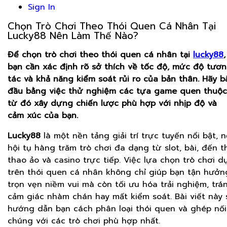
Sign In
Chọn Trò Chơi Theo Thói Quen Cá Nhân Tại
Lucky88 Nên Làm Thế Nào?
Để chọn trò chơi theo thói quen cá nhân tại
lucky88
,
bạn cần xác định rõ sở thích về tốc độ, mức độ tươ
tác và khả năng kiểm soát rủi ro của bản thân. Hãy b
đầu bằng việc thử nghiệm các tựa game quen thuộc
từ đó xây dựng chiến lược phù hợp với nhịp độ và
cảm xúc của bạn.
Lucky88
là một nền tảng giải trí trực tuyến nổi bật, n
hội tụ hàng trăm trò chơi đa dạng từ slot, bài, đến t
thao ảo và casino trực tiếp. Việc lựa chọn trò chơi d
trên thói quen cá nhân không chỉ giúp bạn tận hưởn
trọn vẹn niềm vui mà còn tối ưu hóa trải nghiệm, trá
cảm giác nhàm chán hay mất kiểm soát. Bài viết này 
hướng dẫn bạn cách phân loại thói quen và ghép nối
chúng với các trò chơi phù hợp nhất.