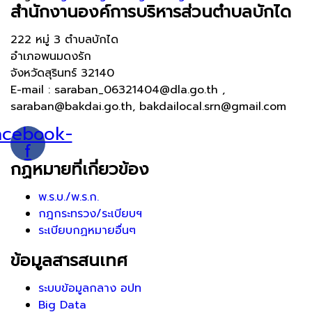
สำนักงานองค์การบริหารส่วนตำบลบักได
222 หมู่ 3 ตำบลบักได
อำเภอพนมดงรัก
จังหวัดสุรินทร์ 32140
E-mail : saraban_06321404@dla.go.th ,
saraban@bakdai.go.th, bakdailocal.srn@gmail.com
acebook-
f
กฏหมายที่เกี่ยวข้อง
พ.ร.บ./พ.ร.ก.
กฎกระทรวง/ระเบียบฯ
ระเบียบกฏหมายอื่นๆ
ข้อมูลสารสนเทศ
ระบบข้อมูลกลาง อปท
Big Data