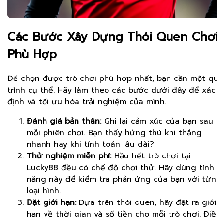
Các Bước Xây Dựng Thói Quen Chơ
Phù Hợp
Để chọn được trò chơi phù hợp nhất, bạn cần một q
trình cụ thể. Hãy làm theo các bước dưới đây để xác
định và tối ưu hóa trải nghiệm của mình.
Đánh giá bản thân:
Ghi lại cảm xúc của bạn sau
mỗi phiên chơi. Bạn thấy hứng thú khi thắng
nhanh hay khi tính toán lâu dài?
Thử nghiệm miễn phí:
Hầu hết trò chơi tại
Lucky88 đều có chế độ chơi thử. Hãy dùng tính
năng này để kiểm tra phản ứng của bạn với từ
loại hình.
Đặt giới hạn:
Dựa trên thói quen, hãy đặt ra giới
hạn về thời gian và số tiền cho mỗi trò chơi. Điề