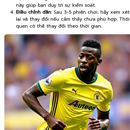
này giúp bạn duy trì sự kiểm soát.
Điều chỉnh dần:
Sau 3-5 phiên chơi, hãy xem xét
lại và thay đổi nếu cảm thấy chưa phù hợp. Thói
quen có thể thay đổi theo thời gian.