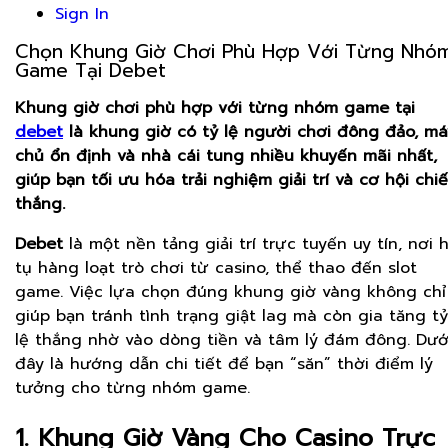
Sign In
Chọn Khung Giờ Chơi Phù Hợp Với Từng Nhó
Game Tại Debet
Khung giờ chơi phù hợp với từng nhóm game tại
debet
là khung giờ có tỷ lệ người chơi đông đảo, má
chủ ổn định và nhà cái tung nhiều khuyến mãi nhất,
giúp bạn tối ưu hóa trải nghiệm giải trí và cơ hội chi
thắng.
Debet
là một nền tảng giải trí trực tuyến uy tín, nơi h
tụ hàng loạt trò chơi từ casino, thể thao đến slot
game. Việc lựa chọn đúng khung giờ vàng không chỉ
giúp bạn tránh tình trạng giật lag mà còn gia tăng tỷ
lệ thắng nhờ vào dòng tiền và tâm lý đám đông. Dướ
đây là hướng dẫn chi tiết để bạn “săn” thời điểm lý
tưởng cho từng nhóm game.
1. Khung Giờ Vàng Cho Casino Trực