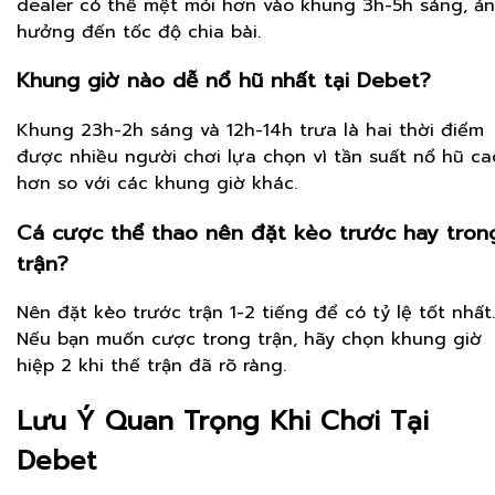
dealer có thể mệt mỏi hơn vào khung 3h-5h sáng, ả
hưởng đến tốc độ chia bài.
Khung giờ nào dễ nổ hũ nhất tại Debet?
Khung 23h-2h sáng và 12h-14h trưa là hai thời điểm
được nhiều người chơi lựa chọn vì tần suất nổ hũ ca
hơn so với các khung giờ khác.
Cá cược thể thao nên đặt kèo trước hay tron
trận?
Nên đặt kèo trước trận 1-2 tiếng để có tỷ lệ tốt nhất.
Nếu bạn muốn cược trong trận, hãy chọn khung giờ
hiệp 2 khi thế trận đã rõ ràng.
Lưu Ý Quan Trọng Khi Chơi Tại
Debet