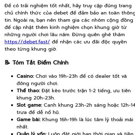
Để có trải nghiệm tốt nhất, hãy truy cập đúng trang
chủ chính thức của debet để đảm bảo an toàn thôn
tin. Ngoài ra, bạn nên tham gia các nhóm cộng đồng
để cập nhật thêm kinh nghiệm chọn khung giờ từ
những người chơi lâu năm. Đừng quên ghé thăm
https://debet.fast/
để nhận các ưu đãi độc quyền
theo từng khung giờ.
📝 Tóm Tắt Điểm Chính
Casino:
Chơi vào 19h-23h để có dealer tốt và
đông người chơi.
Thể thao:
Đặt kèo trước trận 1-2 tiếng, ưu tiên
khung 20h-23h.
Slot game:
Canh khung 23h-2h sáng hoặc 12h-1
trưa để dễ nổ hũ.
Game bài:
Khung 16h-19h là lúc tâm lý thoải mái
nhất.
Quản lý vốn:
Luôn đặt giới hạn thời gian và tiền