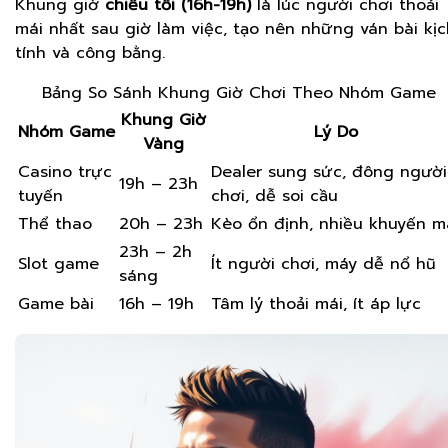
Khung giờ
chiều tối (16h-19h)
là lúc người chơi thoải
mái nhất sau giờ làm việc, tạo nên những ván bài kịc
tính và công bằng.
Bảng So Sánh Khung Giờ Chơi Theo Nhóm Game
Khung Giờ
Nhóm Game
Lý Do
Vàng
Casino trực
Dealer sung sức, đông người
19h – 23h
tuyến
chơi, dễ soi cầu
Thể thao
20h – 23h
Kèo ổn định, nhiều khuyến m
23h – 2h
Slot game
Ít người chơi, máy dễ nổ hũ
sáng
Game bài
16h – 19h
Tâm lý thoải mái, ít áp lực