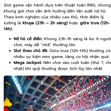
Slot game vận hành dựa trên thuật toán RNG, nhưng
khung giờ chơi vẫn ảnh hưởng đến tần suất nổ hũ.
Theo kinh nghiệm của nhiều cao thủ, thời điểm lý
tưởng là
khuya (23h – 2h sáng)
hoặc
giữa trưa (12h-
14h)
.
Nổ hũ cổ điển:
Khung 23h-1h sáng là lúc ít ngườ
chơi, máy dễ “nhả” thưởng lớn.
Slot theo chủ đề:
Giữa trưa (12h-14h) thường có
nhiều sự kiện mini game, tăng cơ hội nhận quà.
Mega Jackpot:
Nên chơi vào cuối tuần (thứ 7, ch
nhật) khi quỹ thưởng được tích lũy lớn nhất.