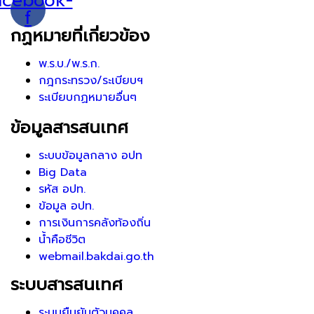
acebook-
f
กฏหมายที่เกี่ยวข้อง
พ.ร.บ./พ.ร.ก.
กฎกระทรวง/ระเบียบฯ
ระเบียบกฏหมายอื่นๆ
ข้อมูลสารสนเทศ
ระบบข้อมูลกลาง อปท
Big Data
รหัส อปท.
ข้อมูล อปท.
การเงินการคลังท้องถิ่น
น้ำคือชีวิต
webmail.bakdai.go.th
ระบบสารสนเทศ
ระบบยืนยันตัวบุคคล