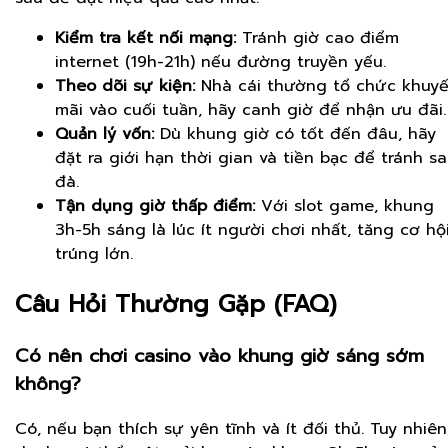
Kiểm tra kết nối mạng:
Tránh giờ cao điểm
internet (19h-21h) nếu đường truyền yếu.
Theo dõi sự kiện:
Nhà cái thường tổ chức khuy
mãi vào cuối tuần, hãy canh giờ để nhận ưu đãi.
Quản lý vốn:
Dù khung giờ có tốt đến đâu, hãy
đặt ra giới hạn thời gian và tiền bạc để tránh sa
đà.
Tận dụng giờ thấp điểm:
Với slot game, khung
3h-5h sáng là lúc ít người chơi nhất, tăng cơ hộ
trúng lớn.
Câu Hỏi Thường Gặp (FAQ)
Có nên chơi casino vào khung giờ sáng sớm
không?
Có, nếu bạn thích sự yên tĩnh và ít đối thủ. Tuy nhiên