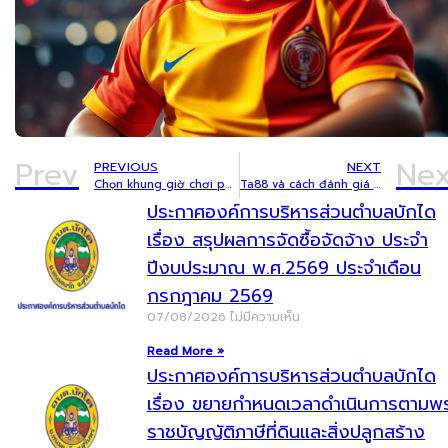
Prev
Nex
PREVIOUS
NEXT
Chọn khung giờ chơi phù hợp với từng nhóm game tại Fabet
Ta88 và cách đánh giá tốc độ nạp rút cùng hỗ trợ khách hàng
ประกาศองค์การบริหารส่วนตำบลบักได
เรื่อง สรุปผลการจัดซื้อจัดจ้าง ประจำ
ปีงบประมาณ พ.ศ.2569 ประจำเดือน
กรกฎาคม 2569
07/08/2026
ไม่มีความเห็น
Read More »
ประกาศองค์การบริหารส่วนตำบลบักได
เรื่อง ขยายกำหนดเวลาดำเนินการตามพ
ราชบัญญัติภาษีที่ดินและสิ่งปลูกสร้าง