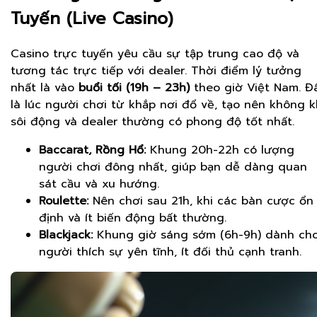
Tuyến (Live Casino)
Casino trực tuyến yêu cầu sự tập trung cao độ và
tương tác trực tiếp với dealer. Thời điểm lý tưởng
nhất là vào
buổi tối (19h – 23h)
theo giờ Việt Nam. Đ
là lúc người chơi từ khắp nơi đổ về, tạo nên không k
sôi động và dealer thường có phong độ tốt nhất.
Baccarat, Rồng Hổ:
Khung 20h-22h có lượng
người chơi đông nhất, giúp bạn dễ dàng quan
sát cầu và xu hướng.
Roulette:
Nên chơi sau 21h, khi các bàn cược ổn
định và ít biến động bất thường.
Blackjack:
Khung giờ sáng sớm (6h-9h) dành ch
người thích sự yên tĩnh, ít đối thủ cạnh tranh.