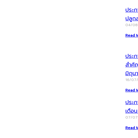
ประก
ปลูก
04/0
Read 
ประกา
สำคั
มิถุ
16/07
Read 
ประก
เดือ
07/0
Read 