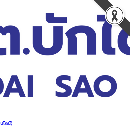
นไลน์)