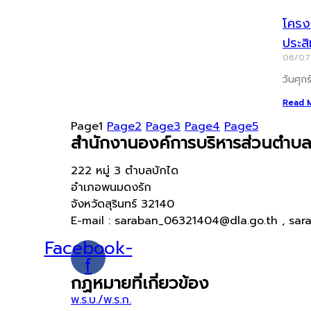
โครงก
ประส
06/0
วันศุก
Read 
Page
1
Page
2
Page
3
Page
4
Page
5
สำนักงานองค์การบริหารส่วนตำบล
222 หมู่ 3 ตำบลบักได
อำเภอพนมดงรัก
จังหวัดสุรินทร์ 32140
E-mail : saraban_06321404@dla.go.th , sar
Facebook-
f
กฏหมายที่เกี่ยวข้อง
พ.ร.บ./พ.ร.ก.