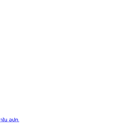
วาใน อปท.