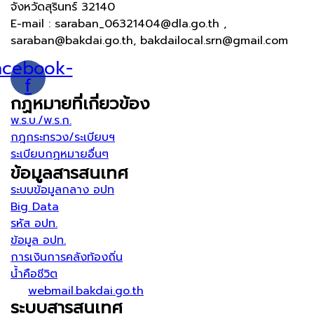
จังหวัดสุรินทร์ 32140
E-mail : saraban_06321404@dla.go.th ,
saraban@bakdai.go.th, bakdailocal.srn@gmail.com
acebook-
f
กฏหมายที่เกี่ยวข้อง
พ.ร.บ./พ.ร.ก.
กฎกระทรวง/ระเบียบฯ
ระเบียบกฏหมายอื่นๆ
ข้อมูลสารสนเทศ
ระบบข้อมูลกลาง อปท
Big Data
รหัส อปท.
ข้อมูล อปท.
การเงินการคลังท้องถิ่น
น้ำคือชีวิต
webmail.bakdai.go.th
ระบบสารสนเทศ