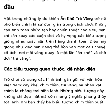
đầu
Một trong những lý do khiến
Ăn Khế Trả Vàng
trở n
phổ biến chính là sự đơn giản trong cách chơi. Khôn
cần tính toán phức tạp hay chiến thuật cao siêu, bạn
chỉ cần xoay các cuộn slot và hy vọng các biểu tượn
giống nhau xuất hiện trên hàng thanh toán. Điều nà
giống như việc bạn đang thả hồn vào một câu chuyệ
cổ tích, nơi mỗi vòng quay là một lần “ăn khế” và ch
đợi “trả vàng”.
Các biểu tượng quen thuộc, dễ nhận diện
Trò chơi sử dụng các hình ảnh gần gũi với văn hóa
Việt Nam: cây khế, chim thần, túi vàng, và nhân vật
chính là chàng trai hiền lành. Những biểu tượng này
không chỉ đẹp mắt mà còn mang ý nghĩa phong thủy
tốt lành. Khi bạn thấy ba biểu tượng chim thần xuất