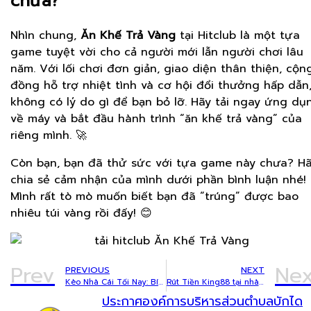
chưa?
Nhìn chung,
Ăn Khế Trả Vàng
tại Hitclub là một tựa
game tuyệt vời cho cả người mới lẫn người chơi lâu
năm. Với lối chơi đơn giản, giao diện thân thiện, cộn
đồng hỗ trợ nhiệt tình và cơ hội đổi thưởng hấp dẫn
không có lý do gì để bạn bỏ lỡ. Hãy tải ngay ứng dụ
về máy và bắt đầu hành trình “ăn khế trả vàng” của
riêng mình. 🚀
Còn bạn, bạn đã thử sức với tựa game này chưa? H
chia sẻ cảm nhận của mình dưới phần bình luận nhé!
Mình rất tò mò muốn biết bạn đã “trúng” được bao
nhiêu túi vàng rồi đấy! 😊
Prev
Nex
PREVIOUS
NEXT
Kèo Nhà Cái Tối Nay: Bí Kíp Kiểm Tra Tỷ Lệ Trước Trận Siêu Đơn Giản
Rút Tiền King88 tại nhà cái: Các bước kiểm tra trước khi tạo lệnh
ประกาศองค์การบริหารส่วนตำบลบักได