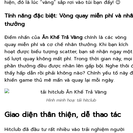
hiện, đó là lúc “vàng” sắp rơi vào túi bạn đấy! 😉
Tính năng đặc biệt: Vòng quay miễn phí và nh
thưởng
Điểm nhấn của
Ăn Khế Trả Vàng
chính là các vòng
quay miễn phí và cơ chế nhân thưởng. Khi bạn kích
hoạt được biểu tượng scatter, bạn sẽ nhận ngay một
số lượt quay không mất phí. Trong thời gian này, mọi
phần thưởng đều được nhân lên gấp bội. Nghe thôi 
thấy hấp dẫn rồi phải không nào? Chính yếu tố này 
khiến game thủ mê mẩn và quay lại mỗi ngày.
Hình minh hoạ: tải hitclub
Giao diện thân thiện, dễ thao tác
Hitclub đã đầu tư rất nhiều vào trải nghiệm người