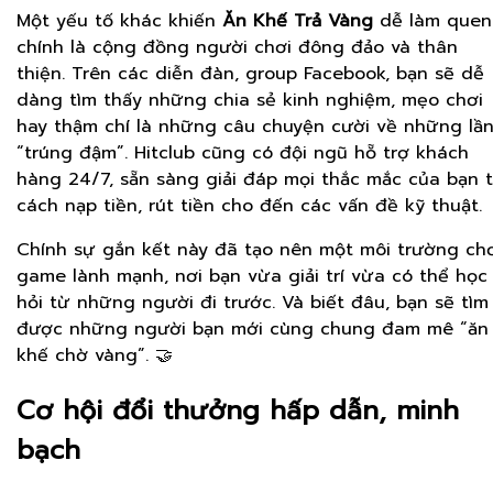
Một yếu tố khác khiến
Ăn Khế Trả Vàng
dễ làm quen
chính là cộng đồng người chơi đông đảo và thân
thiện. Trên các diễn đàn, group Facebook, bạn sẽ dễ
dàng tìm thấy những chia sẻ kinh nghiệm, mẹo chơi
hay thậm chí là những câu chuyện cười về những lầ
“trúng đậm”. Hitclub cũng có đội ngũ hỗ trợ khách
hàng 24/7, sẵn sàng giải đáp mọi thắc mắc của bạn 
cách nạp tiền, rút tiền cho đến các vấn đề kỹ thuật.
Chính sự gắn kết này đã tạo nên một môi trường ch
game lành mạnh, nơi bạn vừa giải trí vừa có thể học
hỏi từ những người đi trước. Và biết đâu, bạn sẽ tìm
được những người bạn mới cùng chung đam mê “ăn
khế chờ vàng”. 🤝
Cơ hội đổi thưởng hấp dẫn, minh
bạch