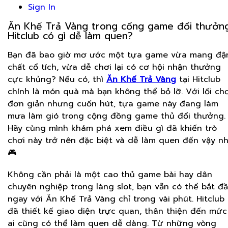
Sign In
Ăn Khế Trả Vàng trong cổng game đổi thưởn
Hitclub có gì dễ làm quen?
Bạn đã bao giờ mơ ước một tựa game vừa mang đ
chất cổ tích, vừa dễ chơi lại có cơ hội nhận thưởng
cực khủng? Nếu có, thì
Ăn Khế Trả Vàng
tại Hitclub
chính là món quà mà bạn không thể bỏ lỡ. Với lối chơ
đơn giản nhưng cuốn hút, tựa game này đang làm
mưa làm gió trong cộng đồng game thủ đổi thưởng.
Hãy cùng mình khám phá xem điều gì đã khiến trò
chơi này trở nên đặc biệt và dễ làm quen đến vậy nh
🎮
Không cần phải là một cao thủ game bài hay dân
chuyên nghiệp trong làng slot, bạn vẫn có thể bắt đ
ngay với Ăn Khế Trả Vàng chỉ trong vài phút. Hitclub
đã thiết kế giao diện trực quan, thân thiện đến mức
ai cũng có thể làm quen dễ dàng. Từ những vòng