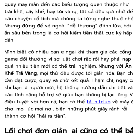
quay may mắn đến các biểu tượng quen thuộc như
trái khế, cây khế, hay túi vàng, tất cả đều gợi nhớ đ
câu chuyện cổ tích mà chúng ta từng nghe thuở nhỏ
Nhưng đừng để vẻ ngoài “dễ thương” đánh lừa, bởi
ẩn sâu bên trong là cơ hội kiếm tiền thật cực kỳ hấp
dẫn!
Mình biết có nhiều bạn e ngại khi tham gia các cổng
game đổi thưởng vì sợ luật chơi rắc rối hay phải nạp
quá nhiều tiền mới có thể trải nghiệm. Nhưng với
Ăn
Khế Trả Vàng
, mọi thứ đều được tối giản hóa. Bạn ch
cần đặt cược, quay và chờ kết quả. Thậm chí, ngay c
khi bạn là người mới, hệ thống hướng dẫn chi tiết và
các tính năng hỗ trợ sẽ giúp bạn không bị lạc lõng. V
điều tuyệt vời hơn cả, bạn có thể
tải hitclub
về máy 
chơi mọi lúc mọi nơi, biến những phút giây rảnh rỗi
thành cơ hội “hái ra tiền”.
Lối chơi đơn giản, ai cũng có thể bắ