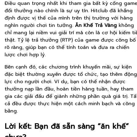
Điều quan trọng nhất khi tham gia bất kỳ cổng gam
đổi thưởng nào chính là sự uy tín. Hitclub đã khẳng
định được vị thế của mình trên thị trường với hàng
nghìn người chơi tin tưởng.
Ăn Khế Trả Vàng
không
chỉ mang lại niềm vui giải trí mà còn là cơ hội kiếm ti
thật. Tỷ lệ trả thưởng (RTP) của game được công bố
rõ ràng, giúp bạn có thể tính toán và đưa ra chiến
lược chơi hợp lý.
Bên cạnh đó, các chương trình khuyến mãi, sự kiện
đặc biệt thường xuyên được tổ chức, tạo thêm động
lực cho người chơi. Ví dụ, bạn có thể nhận được
thưởng nạp lần đầu, hoàn tiền hàng tuần, hay tham
gia các giải đấu để giành những phần quà giá trị. Tấ
cả đều được thực hiện một cách minh bạch và công
bằng.
Lời kết: Bạn đã sẵn sàng “ăn khế”