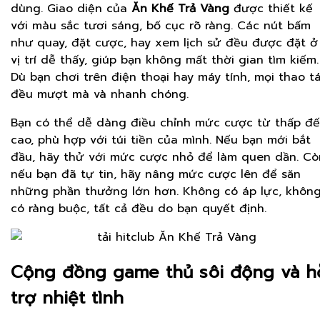
dùng. Giao diện của
Ăn Khế Trả Vàng
được thiết kế
với màu sắc tươi sáng, bố cục rõ ràng. Các nút bấm
như quay, đặt cược, hay xem lịch sử đều được đặt ở
vị trí dễ thấy, giúp bạn không mất thời gian tìm kiếm.
Dù bạn chơi trên điện thoại hay máy tính, mọi thao t
đều mượt mà và nhanh chóng.
Bạn có thể dễ dàng điều chỉnh mức cược từ thấp đ
cao, phù hợp với túi tiền của mình. Nếu bạn mới bắt
đầu, hãy thử với mức cược nhỏ để làm quen dần. Cò
nếu bạn đã tự tin, hãy nâng mức cược lên để săn
những phần thưởng lớn hơn. Không có áp lực, khôn
có ràng buộc, tất cả đều do bạn quyết định.
Cộng đồng game thủ sôi động và h
trợ nhiệt tình