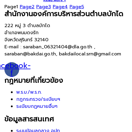
Page
1
Page
2
Page
3
Page
4
Page
5
สำนักงานองค์การบริหารส่วนตำบลบักได
222 หมู่ 3 ตำบลบักได
อำเภอพนมดงรัก
จังหวัดสุรินทร์ 32140
E-mail : saraban_06321404@dla.go.th ,
saraban@bakdai.go.th, bakdailocal.srn@gmail.com
acebook-
f
กฏหมายที่เกี่ยวข้อง
พ.ร.บ./พ.ร.ก.
กฎกระทรวง/ระเบียบฯ
ระเบียบกฏหมายอื่นๆ
ข้อมูลสารสนเทศ
ระบบข้อมูลกลาง อปท