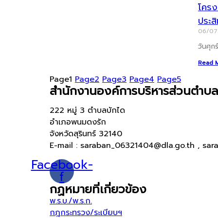
โครงก
ประส
06/0
วันศุก
Read 
Page
1
Page
2
Page
3
Page
4
Page
5
สำนักงานองค์การบริหารส่วนตำบล
222 หมู่ 3 ตำบลบักได
อำเภอพนมดงรัก
จังหวัดสุรินทร์ 32140
E-mail : saraban_06321404@dla.go.th , sar
Facebook-
f
กฏหมายที่เกี่ยวข้อง
พ.ร.บ./พ.ร.ก.
กฎกระทรวง/ระเบียบฯ