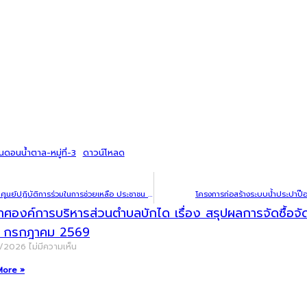
ดอนน้ำตาล-หมู่ที่-3
ดาวน์โหลด
ประกาศผู้ชนะการเสนอราคา จ้างเหมาบริการ (โครงการจัดศูนย์ปฏิบัติการร่วมในการช่วยเหลือ ประชาชน ขององค์กรปกครองส่วนท้องถิ่น (สถานที่กลาง) อำเภอพนมดงรัก จังหวัดสุรินทร์) โดยวิธีเฉพาะเจาะจง
โครงการก่อสร้างระบบน้ำประปาป๊อ
าศองค์การบริหารส่วนตำบลบักได เรื่อง สรุปผลการจัดซื้อ
น กรกฎาคม 2569
8/2026
ไม่มีความเห็น
More »