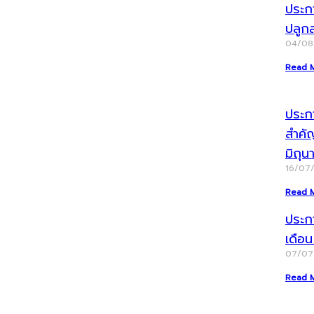
ประก
ปลูก
04/0
Read 
ประกา
สำคั
มิถุ
16/07
Read 
ประก
เดือ
07/0
Read 