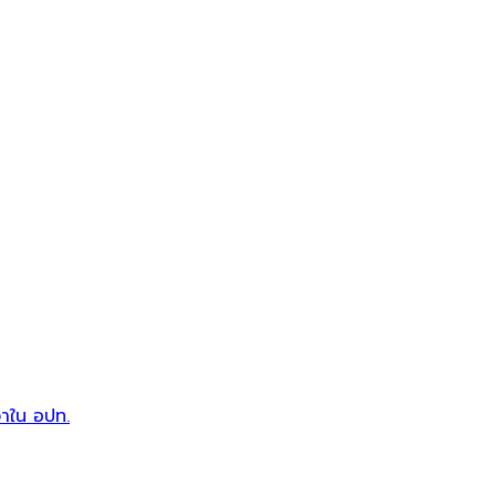
วาใน อปท.