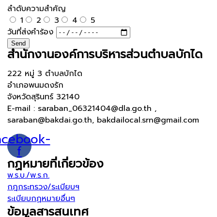
ลำดับความสำคัญ
1
2
3
4
5
วันที่ส่งคำร้อง
Send
สำนักงานองค์การบริหารส่วนตำบลบักได
222 หมู่ 3 ตำบลบักได
อำเภอพนมดงรัก
จังหวัดสุรินทร์ 32140
E-mail : saraban_06321404@dla.go.th ,
saraban@bakdai.go.th, bakdailocal.srn@gmail.com
acebook-
f
กฏหมายที่เกี่ยวข้อง
พ.ร.บ./พ.ร.ก.
กฎกระทรวง/ระเบียบฯ
ระเบียบกฏหมายอื่นๆ
ข้อมูลสารสนเทศ