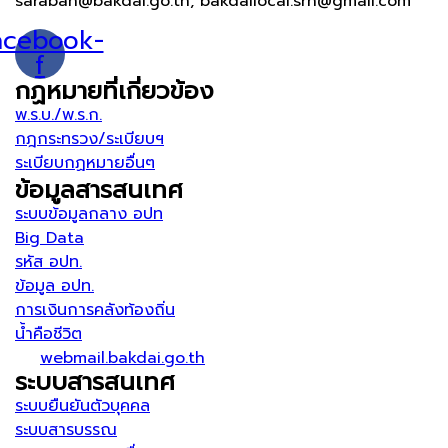
saraban@bakdai.go.th, bakdailocal.srn@gmail.com
acebook-
f
กฏหมายที่เกี่ยวข้อง
พ.ร.บ./พ.ร.ก.
กฎกระทรวง/ระเบียบฯ
ระเบียบกฏหมายอื่นๆ
ข้อมูลสารสนเทศ
ระบบข้อมูลกลาง อปท
Big Data
รหัส อปท.
ข้อมูล อปท.
การเงินการคลังท้องถิ่น
น้ำคือชีวิต
webmail.bakdai.go.th
ระบบสารสนเทศ
ระบบยืนยันตัวบุคคล
ระบบสารบรรณ