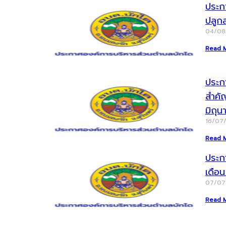
ประก
ปลูก
04/0
Read 
ประกา
สำคั
มิถุ
16/07
Read 
ประก
เดือ
07/0
Read 