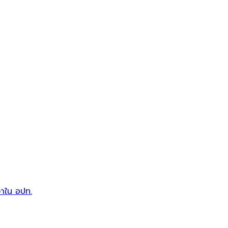
วาใน อปท.