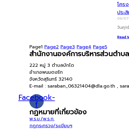
โครงก
ประส
06/0
วันศุก
Read 
Page
1
Page
2
Page
3
Page
4
Page
5
สำนักงานองค์การบริหารส่วนตำบล
222 หมู่ 3 ตำบลบักได
อำเภอพนมดงรัก
จังหวัดสุรินทร์ 32140
E-mail : saraban_06321404@dla.go.th , sar
Facebook-
f
กฏหมายที่เกี่ยวข้อง
พ.ร.บ./พ.ร.ก.
กฎกระทรวง/ระเบียบฯ