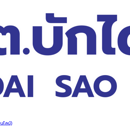
นไลน์)