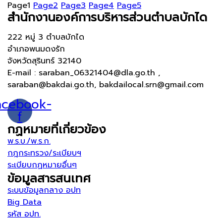
Page
1
Page
2
Page
3
Page
4
Page
5
สำนักงานองค์การบริหารส่วนตำบลบักได
222 หมู่ 3 ตำบลบักได
อำเภอพนมดงรัก
จังหวัดสุรินทร์ 32140
E-mail : saraban_06321404@dla.go.th ,
saraban@bakdai.go.th, bakdailocal.srn@gmail.com
acebook-
f
กฏหมายที่เกี่ยวข้อง
พ.ร.บ./พ.ร.ก.
กฎกระทรวง/ระเบียบฯ
ระเบียบกฏหมายอื่นๆ
ข้อมูลสารสนเทศ
ระบบข้อมูลกลาง อปท
Big Data
รหัส อปท.