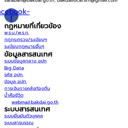
saraban@bakdai.go.th, bakdailocal.srn@gmail.com
acebook-
f
กฏหมายที่เกี่ยวข้อง
พ.ร.บ./พ.ร.ก.
กฎกระทรวง/ระเบียบฯ
ระเบียบกฏหมายอื่นๆ
ข้อมูลสารสนเทศ
ระบบข้อมูลกลาง อปท
Big Data
รหัส อปท.
ข้อมูล อปท.
การเงินการคลังท้องถิ่น
น้ำคือชีวิต
webmail.bakdai.go.th
ระบบสารสนเทศ
ระบบยืนยันตัวบุคคล
ระบบสารบรรณ