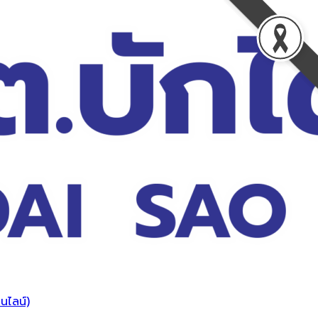
นไลน์)