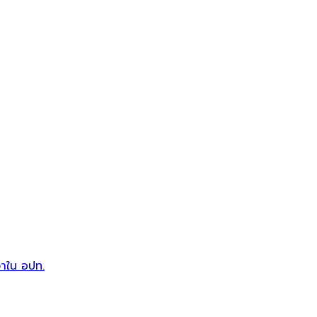
วาใน อปท.