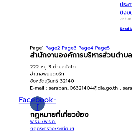
ประก
ปีงบ
26/06
Read 
Page
1
Page
2
Page
3
Page
4
Page
5
สำนักงานองค์การบริหารส่วนตำบล
222 หมู่ 3 ตำบลบักได
อำเภอพนมดงรัก
จังหวัดสุรินทร์ 32140
E-mail : saraban_06321404@dla.go.th , sar
Facebook-
f
กฏหมายที่เกี่ยวข้อง
พ.ร.บ./พ.ร.ก.
กฎกระทรวง/ระเบียบฯ