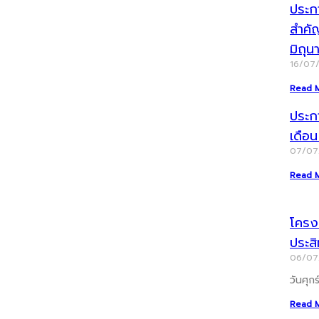
ประกา
สำคั
มิถุ
16/07
Read 
ประก
เดือ
07/0
Read 
โครงก
ประส
06/0
วันศุก
Read 