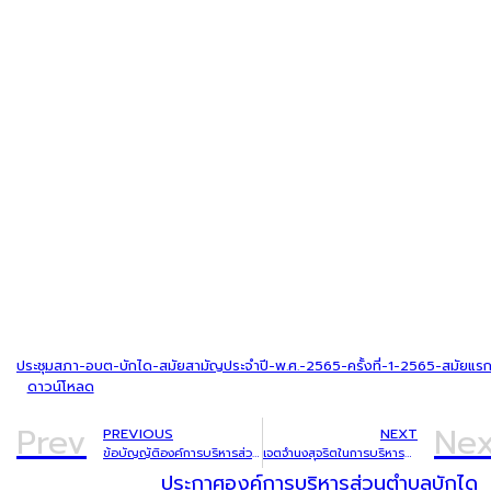
ประชุมสภา-อบต-บักได-สมัยสามัญประจำปี-พ.ศ.-2565-ครั้งที่-1-2565-สมัยแร
ดาวน์โหลด
Prev
Nex
PREVIOUS
NEXT
ข้อบัญญัติองค์การบริหารส่วนตำบลบักได ประจำปีงบประมาณ พ.ศ. 2565
เจตจำนงสุจริตในการบริหารงานของนายกองค์การบริหารส่วนตำบลบักได
ประกาศองค์การบริหารส่วนตำบลบักได