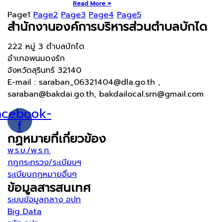
Read More »
Page
1
Page
2
Page
3
Page
4
Page
5
สำนักงานองค์การบริหารส่วนตำบลบักได
222 หมู่ 3 ตำบลบักได
อำเภอพนมดงรัก
จังหวัดสุรินทร์ 32140
E-mail : saraban_06321404@dla.go.th ,
saraban@bakdai.go.th, bakdailocal.srn@gmail.com
acebook-
f
กฏหมายที่เกี่ยวข้อง
พ.ร.บ./พ.ร.ก.
กฎกระทรวง/ระเบียบฯ
ระเบียบกฏหมายอื่นๆ
ข้อมูลสารสนเทศ
ระบบข้อมูลกลาง อปท
Big Data