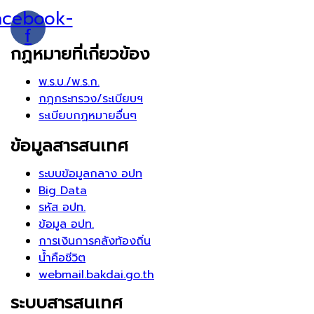
acebook-
f
กฏหมายที่เกี่ยวข้อง
พ.ร.บ./พ.ร.ก.
กฎกระทรวง/ระเบียบฯ
ระเบียบกฏหมายอื่นๆ
ข้อมูลสารสนเทศ
ระบบข้อมูลกลาง อปท
Big Data
รหัส อปท.
ข้อมูล อปท.
การเงินการคลังท้องถิ่น
น้ำคือชีวิต
webmail.bakdai.go.th
ระบบสารสนเทศ