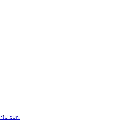
วาใน อปท.