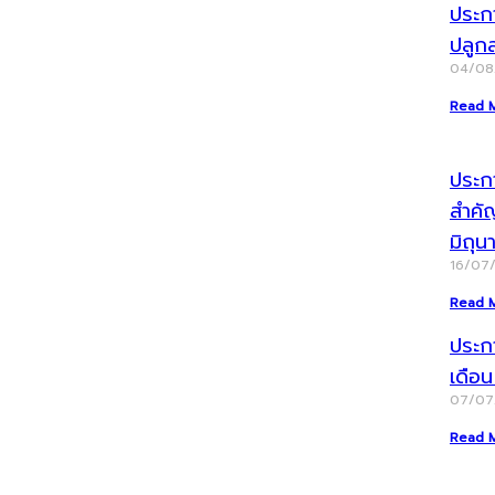
ประก
ปลูก
04/0
Read 
ประกา
สำคั
มิถุ
16/07
Read 
ประก
เดือ
07/0
Read 