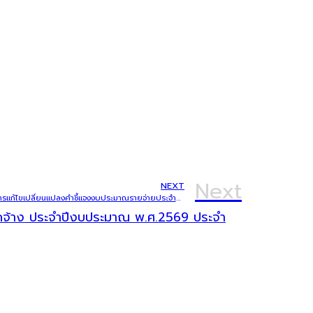
Next
NEXT
ประกาศองค์การบริหารส่วนตำบลบักได เรื่อง การแก้ไขเปลี่ยนแปลงคำชี้แจงงบประมาณรายจ่ายประจำปีงบประมาณ พ.ศ.2568 ครั้งที่ 4
จัดจ้าง ประจำปีงบประมาณ พ.ศ.2569 ประจำ