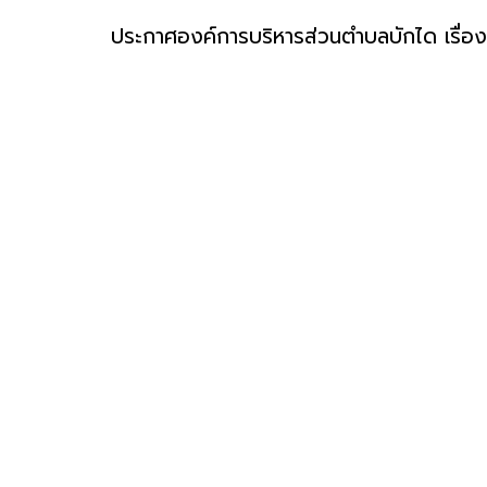
ประกาศองค์การบริหารส่วนตำบลบักได เรื่