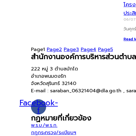
โครงก
ประส
06/0
วันศุก
Read 
Page
1
Page
2
Page
3
Page
4
Page
5
สำนักงานองค์การบริหารส่วนตำบล
222 หมู่ 3 ตำบลบักได
อำเภอพนมดงรัก
จังหวัดสุรินทร์ 32140
E-mail : saraban_06321404@dla.go.th , sar
Facebook-
f
กฏหมายที่เกี่ยวข้อง
พ.ร.บ./พ.ร.ก.
กฎกระทรวง/ระเบียบฯ