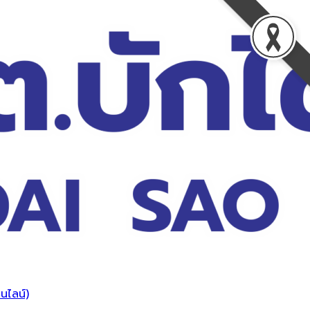
นไลน์)