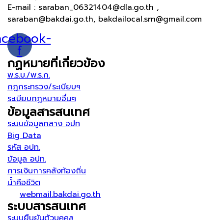
E-mail : saraban_06321404@dla.go.th ,
saraban@bakdai.go.th, bakdailocal.srn@gmail.com
acebook-
f
กฏหมายที่เกี่ยวข้อง
พ.ร.บ./พ.ร.ก.
กฎกระทรวง/ระเบียบฯ
ระเบียบกฏหมายอื่นๆ
ข้อมูลสารสนเทศ
ระบบข้อมูลกลาง อปท
Big Data
รหัส อปท.
ข้อมูล อปท.
การเงินการคลังท้องถิ่น
น้ำคือชีวิต
webmail.bakdai.go.th
ระบบสารสนเทศ
ระบบยืนยันตัวบุคคล