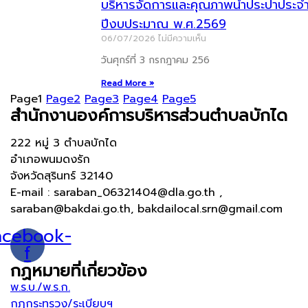
บริหารจัดการและคุณภาพน้ำประปาประจ
ปีงบประมาณ พ.ศ.2569
06/07/2026
ไม่มีความเห็น
วันศุกร์ที่ 3 กรกฎาคม 256
Read More »
Page
1
Page
2
Page
3
Page
4
Page
5
สำนักงานองค์การบริหารส่วนตำบลบักได
222 หมู่ 3 ตำบลบักได
อำเภอพนมดงรัก
จังหวัดสุรินทร์ 32140
E-mail : saraban_06321404@dla.go.th ,
saraban@bakdai.go.th, bakdailocal.srn@gmail.com
acebook-
f
กฏหมายที่เกี่ยวข้อง
พ.ร.บ./พ.ร.ก.
กฎกระทรวง/ระเบียบฯ