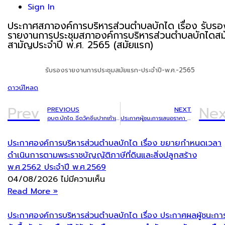
Sign In
ประกาศสภาองค์การบริหารส่วนตำบลบักได เรื่อง รับรอ
รายงานการประชุมสภาองค์การบริหารส่วนตำบลบักไดสม
สามัญประจำปี พ.ศ. 2565 (สมัยแรก)
รับรองรายงานการประชุมสมัยแรก-ประจำปี-พ.ศ.-2565
ดาวน์โหลด
Prev
Nex
PREVIOUS
NEXT
อบต.บักได ฉีดวัคซีนปากเท้าเปื่อยโคกระบือ และฉีดวัคซีนป้องกันโรคพิษสุนัขบ้า ในพื้นที่ ม.16 บ้านไทยสันติสุข
ประกาศผู้ชนะการเสนอราคา จ้างโครงการก่อสร้างฝายน้ำล้นบ้านหนองแรด หมู่ที่ ๙ โดยวิธีเฉพาะเจาะจง
ประกาศองค์การบริหารส่วนตำบลบักได เรื่อง ขยายกำหนดเวลา
ดำเนินการตามพระราชบัญญัติภาษีที่ดินและสิ่งปลูกสร้าง
พ.ศ.2562 ประจำปี พ.ศ.2569
04/08/2026
ไม่มีความเห็น
Read More »
ประกาศองค์การบริหารส่วนตำบลบักได เรื่อง ประกาศผลผู้ชนะกา