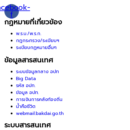
acebook-
f
กฏหมายที่เกี่ยวข้อง
พ.ร.บ./พ.ร.ก.
กฎกระทรวง/ระเบียบฯ
ระเบียบกฏหมายอื่นๆ
ข้อมูลสารสนเทศ
ระบบข้อมูลกลาง อปท
Big Data
รหัส อปท.
ข้อมูล อปท.
การเงินการคลังท้องถิ่น
น้ำคือชีวิต
webmail.bakdai.go.th
ระบบสารสนเทศ